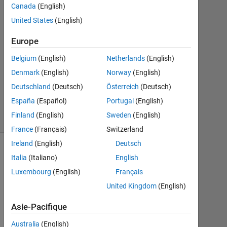
Canada
(English)
2018
0
United States
(English)
Réponses
Mise
Europe
à
Belgium
(English)
Netherlands
(English)
jour
Denmark
(English)
Norway
(English)
20
Août
Deutschland
(Deutsch)
Österreich
(Deutsch)
2021
España
(Español)
Portugal
(English)
3 Vues
Finland
(English)
Sweden
(English)
(30 jours)
France
(Français)
Switzerland
Ireland
(English)
Deutsch
Italia
(Italiano)
English
Infos
Luxembourg
(English)
Français
Cette
question
United Kingdom
(English)
est
clôturée.
Asie-Pacifique
Rouvrir
Australia
(English)
pour