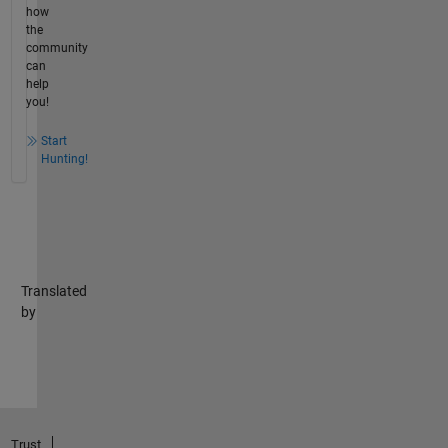
how
the
community
can
help
you!
Start
Hunting!
Translated
by
Trust