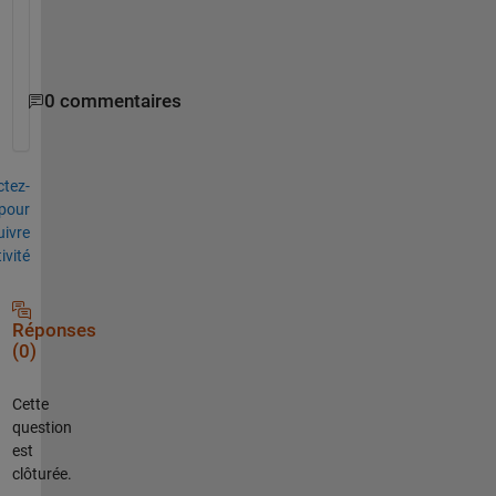
n
g
?
0 commentaires
tez-
pour
uivre
tivité
Réponses
(0)
Cette
question
est
clôturée.