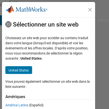
Passer au contenu
MATLAB
Answers
AB Answers
File Exchange
Cody
AI Chat Playground
Discuss
Sélectionner un site web
Choisissez un site web pour accéder au contenu traduit
dans votre langue (lorsqu'il est disponible) et voir les
Invariant
événements et les offres locales. D’après votre position,
nous vous recommandons de sélectionner la région
moments
suivante :
United States
.
values
are very
United States
small
Vous pouvez également sélectionner un site web dans la
liste suivante :
wisam
kh
Amériques
31
América Latina
(Español)
Oct