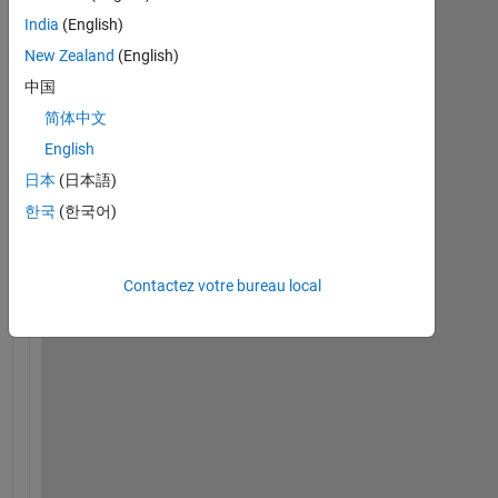
modifier
India
(English)
ou
New Zealand
(English)
répondre.
中国
简体中文
English
日本
(日本語)
한국
(한국어)
Contactez votre bureau local
H
e
l
l
o
I 
u