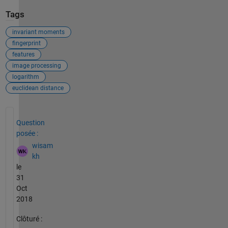
Tags
invariant moments
fingerprint
features
image processing
logarithm
euclidean distance
Voir également
Question
posée :
wisam
kh
le
31
Oct
2018
Clôturé :