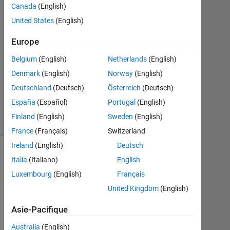
Canada
(English)
2
Réponses
United States
(English)
Europe
Mise
à
Belgium
(English)
Netherlands
(English)
jour
Denmark
(English)
Norway
(English)
2
Déc
Deutschland
(Deutsch)
Österreich
(Deutsch)
2018
España
(Español)
Portugal
(English)
9 Vues
Finland
(English)
Sweden
(English)
(30 jours)
France
(Français)
Switzerland
Ireland
(English)
Deutsch
Italia
(Italiano)
English
Luxembourg
(English)
Français
United Kingdom
(English)
Asie-Pacifique
Australia
(English)