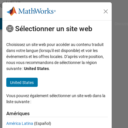
Passer au contenu
MATLAB
Answers
AB Answers
File Exchange
Cody
AI Chat Playground
Discuss
Sélectionner un site web
Choisissez un site web pour accéder au contenu traduit
dans votre langue (lorsqu'il est disponible) et voir les
Simulink
événements et les offres locales. D’après votre position,
nous vous recommandons de sélectionner la région
による
suivante :
United States
.
周期信
号の配
United States
列化
Vous pouvez également sélectionner un site web dans la
liste suivante :
tkry
Amériques
24
Nov
América Latina
(Español)
2018