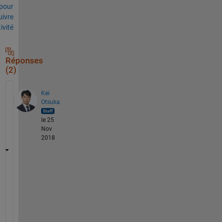
pour
uivre
tivité
Réponses
(2)
Kei
Otsuka
le 25
Nov
2018
幾
つ
か
方