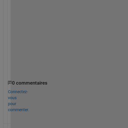
で
、
試
し
て
み
て
く
だ
さ
い
。
0 commentaires
Connectez-
vous
pour
commenter.