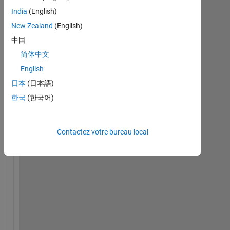
S
India
(English)
i
New Zealand
(English)
m
中国
u
l
简体中文
i
English
n
日本
(日本語)
k
に
한국
(한국어)
お
い
て
Contactez votre bureau local
周
期
信
号
を
周
期
単
位