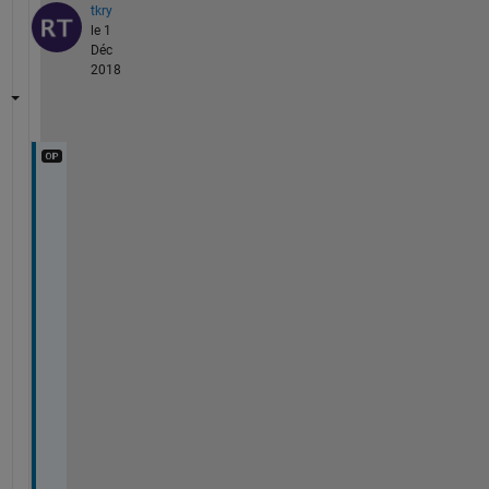
tkry
le 1
Déc
2018
回
答
あ
り
が
と
う
ご
ざ
い
ま
す
．