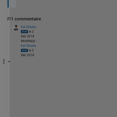
1 commentaire
Kei Otsuka
le 2
Déc 2018
Modifié(e) :
Kei Otsuka
le 2
Déc 2018
T
o 
W
o
r
k
s
p