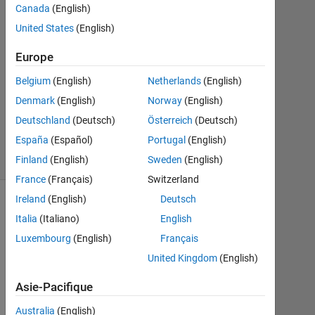
1
Canada
(English)
Réponse
United States
(English)
Mise
Europe
à
Belgium
(English)
Netherlands
(English)
jour
17
Denmark
(English)
Norway
(English)
Mar
Deutschland
(Deutsch)
Österreich
(Deutsch)
2025
España
(Español)
Portugal
(English)
33 Vues
(30 jours)
Finland
(English)
Sweden
(English)
France
(Français)
Switzerland
Ireland
(English)
Deutsch
Italia
(Italiano)
English
Luxembourg
(English)
Français
United Kingdom
(English)
Asie-Pacifique
Australia
(English)