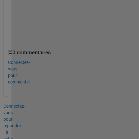
v
e
r
a
g
e
.
0 commentaires
Connectez-
vous
pour
commenter.
Connectez-
vous
pour
répondre
à
cette