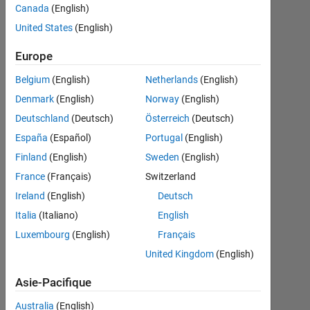
目
Canada
(English)
の
United States
(English)
デ
Europe
ー
Belgium
(English)
Netherlands
(English)
タ
Denmark
(English)
Norway
(English)
を
Deutschland
(Deutsch)
Österreich
(Deutsch)
取
España
(Español)
Portugal
(English)
得
Finland
(English)
Sweden
(English)
し
France
(Français)
Switzerland
た
Ireland
(English)
Deutsch
い
Italia
(Italiano)
English
Luxembourg
(English)
Français
O.E
United Kingdom
(English)
1
Fév
Asie-Pacifique
2019
Australia
(English)