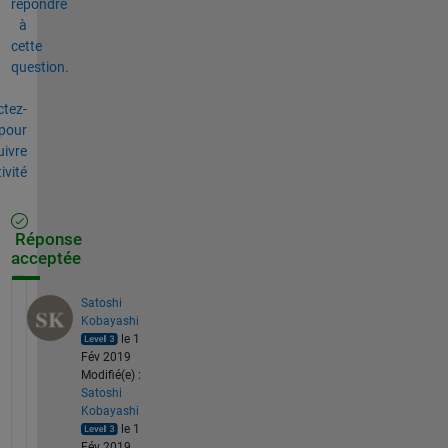
répondre
à
cette
question.
tez-
pour
uivre
tivité
Réponse
acceptée
Satoshi
Kobayashi
le 1
Fév 2019
Modifié(e) :
Satoshi
Kobayashi
le 1
Fév 2019