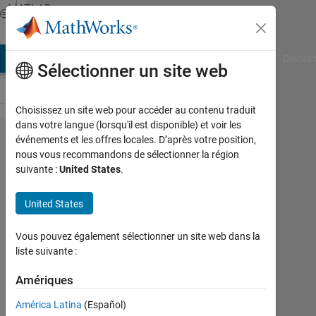
Passer au contenu
MATLAB
Answers
AB Answers
File Exchange
Cody
AI Chat Playground
Discuss
Sélectionner un site web
Choisissez un site web pour accéder au contenu traduit
dans votre langue (lorsqu'il est disponible) et voir les
dat
événements et les offres locales. D’après votre position,
nous vous recommandons de sélectionner la région
フ
suivante :
United States
.
ァ
イ
United States
ル
Vous pouvez également sélectionner un site web dans la
か
liste suivante :
ら
Amériques
2
番
América Latina
(Español)