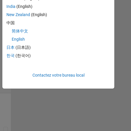
1
India
(English)
Réponse
New Zealand
(English)
Réponse
中国
acceptée
简体中文
English
Mise
à
日本
(日本語)
jour
한국
(한국어)
7
Fév
2019
Contactez votre bureau local
7 Vues
(30 jours)