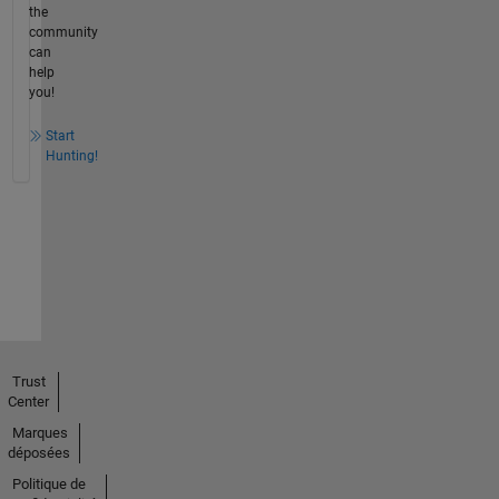
the
community
can
help
you!
Start
Hunting!
Trust
Center
Marques
déposées
Politique de