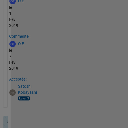
O.E
le
1
Fév
2019
Commenté :
O.E
le
7
Fév
2019
Acceptée :
Satoshi
Kobayashi