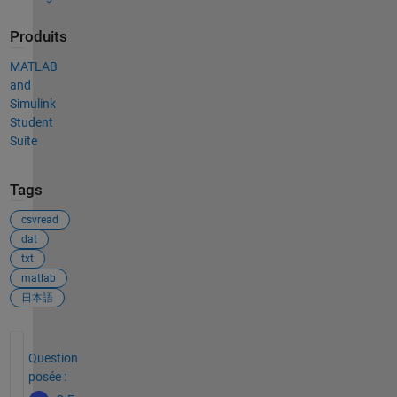
Produits
MATLAB
and
Simulink
Student
Suite
Tags
csvread
dat
txt
matlab
日本語
Voir également
Question
posée :