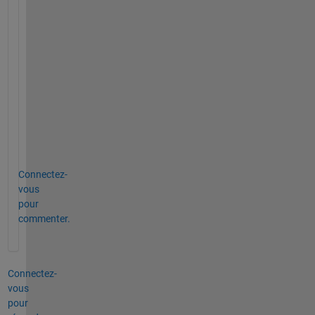
を
お
願
い
い
た
し
ま
す
。
Connectez-
vous
pour
commenter.
Connectez-
vous
pour