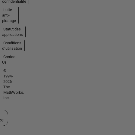
confidentialité
Lutte
anti-
piratage
Statut des
applications
Conditions
d՚utilisation
Contact
Us
©
1994-
2026
The
MathWorks,
Inc.
ectionner un site web
ce