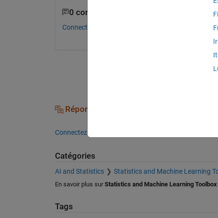
E
0 commentaires
F
Connectez-vous pour commenter.
F
I
I
L
Réponses (0)
Connectez-vous pour répondre à cette question.
Catégories
AI and Statistics
Statistics and Machine Learning T
En savoir plus sur
Statistics and Machine Learning Toolbox
Tags