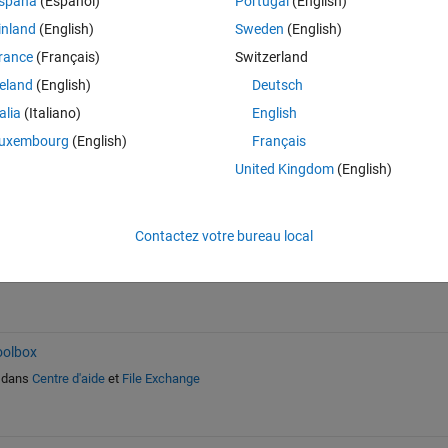
spaña
(Español)
Portugal
(English)
inland
(English)
Sweden
(English)
rance
(Français)
Switzerland
reland
(English)
Deutsch
talia
(Italiano)
English
Connectez-vous pour répondre à cette q
uxembourg
(English)
Français
United Kingdom
(English)
Partager
Connectez-vous pour suivre l
Contactez votre bureau local
oolbox
dans
Centre d'aide
et
File Exchange