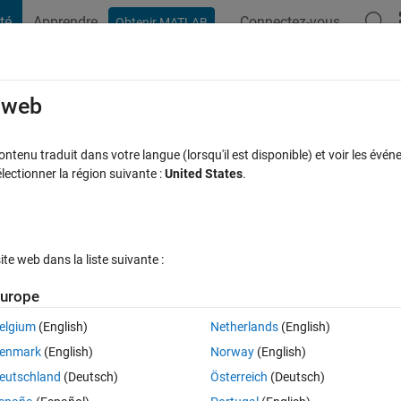
té
Apprendre
Connectez-vous
Obtenir MATLAB
t Playground
Discussions
Compétitions
Blogs
Publication
rcourir
FAQ MATLAB
Plus
e web
r of features in comparison with test se
tenu traduit dans votre langue (lorsqu'il est disponible) et voir les événe
ctionner la région suivante :
United States
.
ours)
e web dans la liste suivante :
urope
elgium
(English)
Netherlands
(English)
0 votes
enmark
(English)
Norway
(English)
 it with observations that contain 41 features. Is this wrong???? For 
eutschland
(Deutsch)
Österreich
(Deutsch)
of train test matrix is 200*41. Thanks.