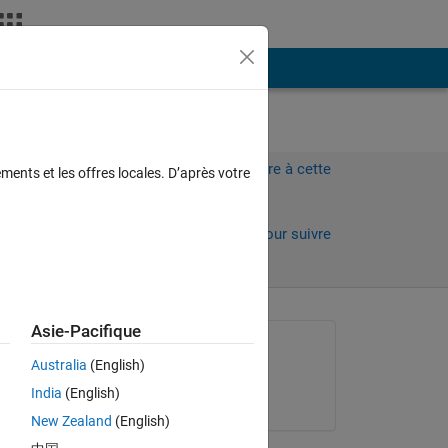
Plus
t
Connectez-vous pour répondre à cette
ments et les offres locales. D’après votre
question.
Partager
Connectez-vous pour suivre
l’activité
Asie-Pacifique
Question posée :
Australia
(English)
alex
India
(English)
le 9 Fév 2019
New Zealand
(English)