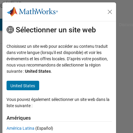
Passer au contenu
MATLAB
Answers
AB Answers
File Exchange
Cody
AI Chat Playground
Discuss
Sélectionner un site web
Choisissez un site web pour accéder au contenu traduit
dans votre langue (lorsqu'il est disponible) et voir les
Looping
événements et les offres locales. D’après votre position,
nous vous recommandons de sélectionner la région
for
suivante :
United States
.
calculate
parameter
United States
Vous pouvez également sélectionner un site web dans la
Guilherme
liste suivante :
Lopes de
Campos
Amériques
18
Fév
América Latina
(Español)