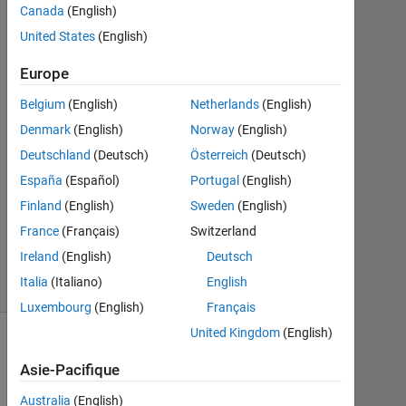
2019
Canada
(English)
1
United States
(English)
Réponse
Europe
Réponse
Belgium
(English)
Netherlands
(English)
acceptée
Denmark
(English)
Norway
(English)
Mise
Deutschland
(Deutsch)
Österreich
(Deutsch)
à
España
(Español)
Portugal
(English)
jour
Finland
(English)
Sweden
(English)
18
Fév
France
(Français)
Switzerland
2019
Ireland
(English)
Deutsch
4 Vues
Italia
(Italiano)
English
(30 jours)
Luxembourg
(English)
Français
United Kingdom
(English)
Asie-Pacifique
Australia
(English)