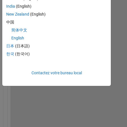
India
(English)
New Zealand
(English)
中国
H
简体中文
i 
English
M
日本
(日本語)
A
T
한국
(한국어)
L
A
B 
Contactez votre bureau local
c
o
m
m
u
n
i
t
y