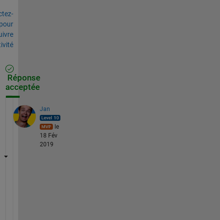
tez-
pour
uivre
tivité
Réponse
acceptée
Jan
le
18 Fév
2019
W
i
t