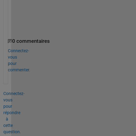
h
e
r
m
e 
0 commentaires
Connectez-
vous
pour
commenter.
Connectez-
vous
pour
répondre
à
cette
question.