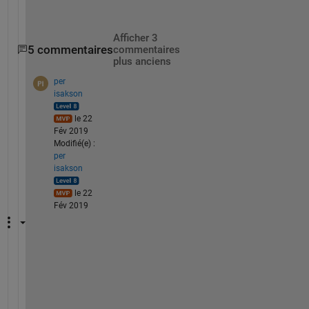
-
Afficher 3
5 commentaires
commentaires
plus anciens
per
isakson
le 22
Fév 2019
Modifié(e) :
per
isakson
le 22
Fév 2019
I 
t
h
i