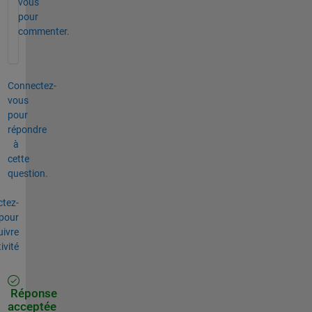
vous
pour
commenter.
Connectez-
vous
pour
répondre
à
cette
question.
tez-
pour
uivre
tivité
Réponse
acceptée