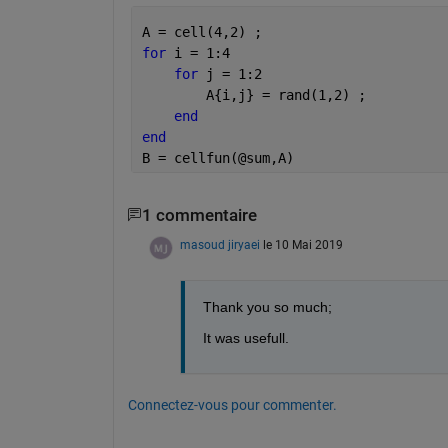
A = cell(4,2) ; 
for 
i = 1:4
for 
j = 1:2
        A{i,j} = rand(1,2) ;
end
end
B = cellfun(@sum,A)
1 commentaire
masoud jiryaei
le 10 Mai 2019
Thank you so much;
It was usefull.
Connectez-vous pour commenter.