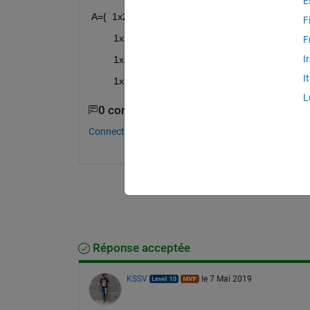
E
A={  1x2 double , 1x2 double 
F
        1x2 double , 1x2 double 
F
I
        1x2 double , 1x2 double
I
        1x2 double , 1x2 double }
L
0 commentaires
Connectez-vous pour commenter.
Réponse acceptée
KSSV
le 7 Mai 2019