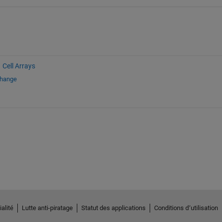
Cell Arrays
change
alité
Lutte anti-piratage
Statut des applications
Conditions d՚utilisation