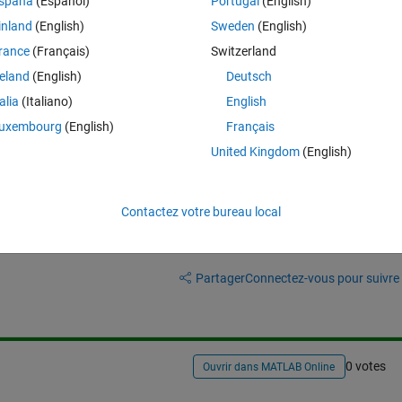
spaña
(Español)
Portugal
(English)
inland
(English)
Sweden
(English)
rance
(Français)
Switzerland
reland
(English)
Deutsch
talia
(Italiano)
English
uxembourg
(English)
Français
United Kingdom
(English)
Contactez votre bureau local
Connectez-vous pour répondre à cette q
Partager
Connectez-vous pour suivre l
0 votes
Ouvrir dans MATLAB Online