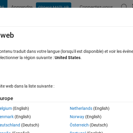
té
Apprendre
Connectez-vous
Obtenir MATLAB
t Playground
Discussions
Compétitions
Blogs
Publication
rcourir
FAQ MATLAB
Plus
e web
array'?
tenu traduit dans votre langue (lorsqu'il est disponible) et voir les événe
ctionner la région suivante :
United States
.
éponse acceptée
Mise à jour 10 Mai 2019
110 Vues (30 jours)
e web dans la liste suivante :
urope
elgium
(English)
Netherlands
(English)
0 votes
enmark
(English)
Norway
(English)
eutschland
(Deutsch)
Österreich
(Deutsch)
;