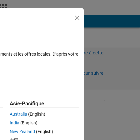
Plus
Connectez-vous pour répondre à cette
ments et les offres locales. D’après votre
question.
Partager
Connectez-vous pour suivre
l’activité
Asie-Pacifique
Question posée :
Australia
(English)
masoud jiryaei
India
(English)
le 7 Mai 2019
New Zealand
(English)
Commenté :