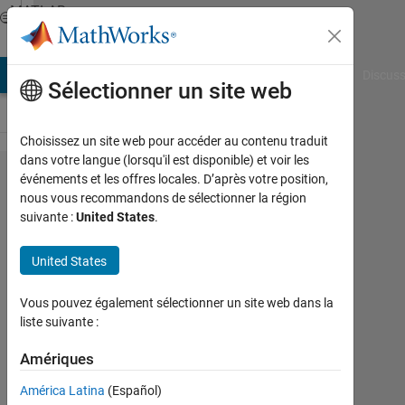
Passer au contenu
MATLAB
Answers
AB Answers
File Exchange
Cody
AI Chat Playground
Discuss
Sélectionner un site web
Choisissez un site web pour accéder au contenu traduit
dans votre langue (lorsqu'il est disponible) et voir les
Is there
événements et les offres locales. D’après votre position,
nous vous recommandons de sélectionner la région
any
suivante :
United States
.
way to
"clean"
United States
a single
Vous pouvez également sélectionner un site web dans la
row of
liste suivante :
a
Amériques
uitable?
América Latina
(Español)