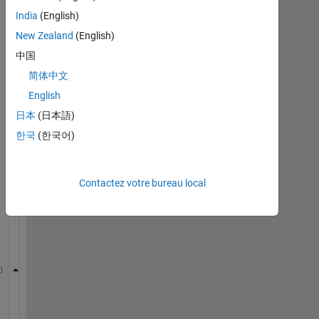
India
(English)
New Zealand
(English)
中国
简体中文
English
I
m
日本
(日本語)
a
한국
(한국어)
g
i
n
Contactez votre bureau local
e 
t
h
i
s
A=[B C D E];
B=[1;2;3;1;9,0,4,5];
C=[1;2;3;2;3;2;1;2];