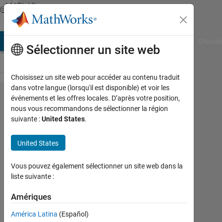
Passer au contenu
MATLAB
Answers
AB Answers
File Exchange
Cody
AI Chat Playground
Discuss
Sélectionner un site web
Choisissez un site web pour accéder au contenu traduit
dans votre langue (lorsqu'il est disponible) et voir les
if
événements et les offres locales. D’après votre position,
nous vous recommandons de sélectionner la région
statement
suivante :
United States
.
inside for
loop
United States
location
Vous pouvez également sélectionner un site web dans la
issues
liste suivante :
Amériques
DARLINGTON
ETAJE
América Latina
(Español)
14