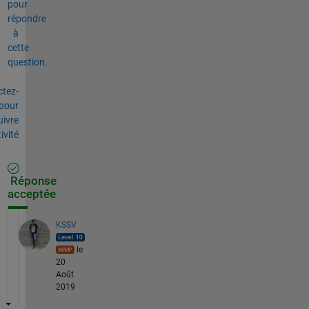
pour
répondre
à
cette
question.
tez-
pour
uivre
tivité
Réponse
acceptée
KSSV
le
20
Août
2019