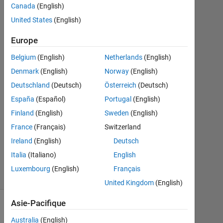
Canada
(English)
Août
United States
(English)
2019
1
Europe
Réponse
Belgium
(English)
Netherlands
(English)
Réponse
Denmark
(English)
Norway
(English)
acceptée
Deutschland
(Deutsch)
Österreich
(Deutsch)
Mise
España
(Español)
Portugal
(English)
à
Finland
(English)
Sweden
(English)
jour
France
(Français)
Switzerland
20
Ireland
(English)
Deutsch
Août
2019
Italia
(Italiano)
English
7 Vues
Luxembourg
(English)
Français
(30 jours)
United Kingdom
(English)
Asie-Pacifique
Australia
(English)