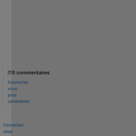
t 
p
o
s
s
i
b
l
e
?
0 commentaires
Connectez-
vous
pour
commenter.
Connectez-
vous