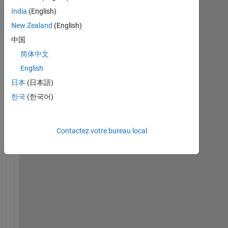
India
(English)
New Zealand
(English)
中国
简体中文
English
I 
h
日本
(日本語)
a
한국
(한국어)
v
e 
a 
Contactez votre bureau local
m
a
t
r
i
x 
(
f
o