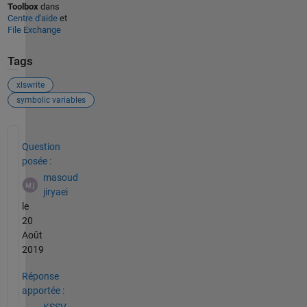
Toolbox
dans
Centre d'aide
et
File Exchange
Tags
xlswrite
symbolic variables
Voir également
Question
posée :
masoud
jiryaei
le
20
Août
2019
Réponse
apportée :