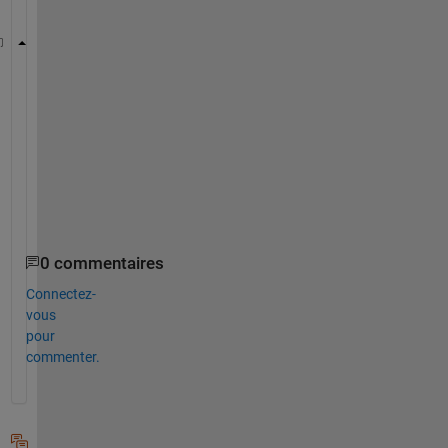
syms 
x_1 y_1
A_sym = sym(zeros(2,2)); 
A_sym(1,1) = x_1; 
A_sym(2,1) = x_1 * y_1 ; 
A_sym(2,2) = y_1;
sym_cell = arrayfun(@char,A_sym, 
'uniform'
, 0) ;
xlswrite(
'test.xlsx'
,sym_cell)
0 commentaires
Connectez-
vous
pour
commenter.