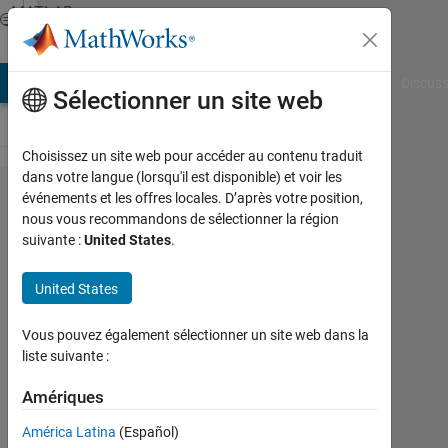
Passer au contenu
MATLAB
Answers
AB Answers
File Exchange
Cody
AI Chat Playground
Discuss
Sélectionner un site web
Choisissez un site web pour accéder au contenu traduit
dans votre langue (lorsqu'il est disponible) et voir les
can we
événements et les offres locales. D’après votre position,
nous vous recommandons de sélectionner la région
use
suivante :
United States
.
Xlswrite
in
United States
symbolic
Vous pouvez également sélectionner un site web dans la
variables?
liste suivante :
Amériques
masoud
jiryaei
América Latina
(Español)
20