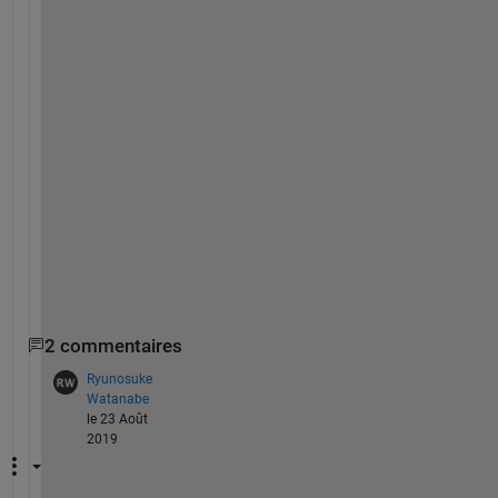
試
し
て
頂
け
な
い
で
し
ょ
う
か
。
2 commentaires
Ryunosuke
Watanabe
le 23 Août
2019