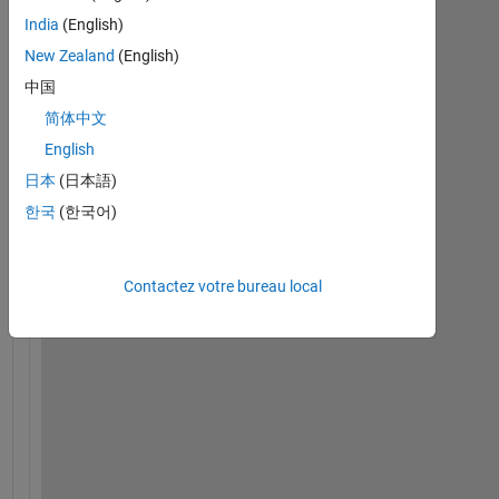
India
(English)
New Zealand
(English)
中国
简体中文
M
i
English
n
日本
(日本語)
i
한국
(한국어)
d
r
o
n
Contactez votre bureau local
e
C
o
m
p
e
t
i
t