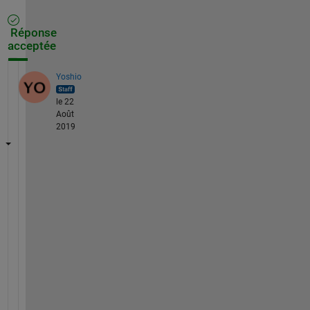
Réponse
acceptée
Yoshio
le 22
Août
2019
申
し
込
み
ペ
ー
ジ
で
登