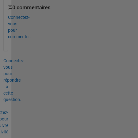
0 commentaires
Connectez-
vous
pour
commenter.
Connectez-
vous
pour
répondre
à
cette
question.
tez-
pour
uivre
tivité