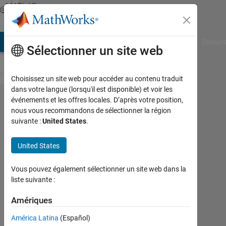
Passer au contenu
MATLAB
Answers
AB Answers
File Exchange
Cody
AI Chat Playground
Discuss
Sélectionner un site web
Choisissez un site web pour accéder au contenu traduit
dans votre langue (lorsqu'il est disponible) et voir les
Aerospace
événements et les offres locales. D’après votre position,
nous vous recommandons de sélectionner la région
Blockset
suivante :
United States
.
のライセ
ンス申請
United States
について
Vous pouvez également sélectionner un site web dans la
liste suivante :
Ryunosuke
Watanabe
Amériques
21
América Latina
(Español)
Août