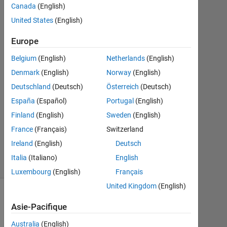
Canada
(English)
2019
2
United States
(English)
Réponses
Europe
Réponse
Belgium
(English)
Netherlands
(English)
acceptée
Denmark
(English)
Norway
(English)
Mise
Deutschland
(Deutsch)
Österreich
(Deutsch)
à
España
(Español)
Portugal
(English)
jour
Finland
(English)
Sweden
(English)
23
France
(Français)
Switzerland
Août
2019
Ireland
(English)
Deutsch
3 Vues
Italia
(Italiano)
English
(30 jours)
Luxembourg
(English)
Français
United Kingdom
(English)
Asie-Pacifique
Australia
(English)