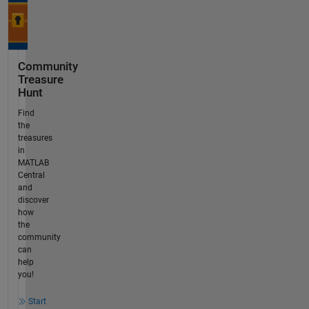
Community
Treasure
Hunt
Find
the
treasures
in
MATLAB
Central
and
discover
how
the
community
can
help
you!
Start