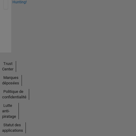
Hunting!
Trust
Center
Marques
déposées
Politique de
confidentialité
Lutte
anti-
piratage
Statut des
applications