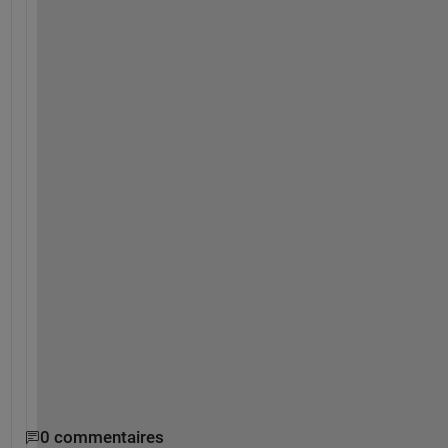
ど
う
ぞ
よ
ろ
し
く
お
願
い
い
た
し
ま
す
。
0 commentaires