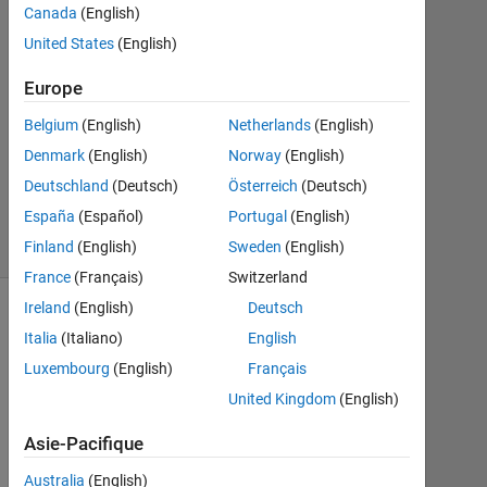
1
Canada
(English)
Réponse
United States
(English)
Mise
Europe
à
Belgium
(English)
Netherlands
(English)
jour
26
Denmark
(English)
Norway
(English)
Août
Deutschland
(Deutsch)
Österreich
(Deutsch)
2019
España
(Español)
Portugal
(English)
2 Vues
(30 jours)
Finland
(English)
Sweden
(English)
France
(Français)
Switzerland
Ireland
(English)
Deutsch
Italia
(Italiano)
English
Luxembourg
(English)
Français
United Kingdom
(English)
Asie-Pacifique
Australia
(English)