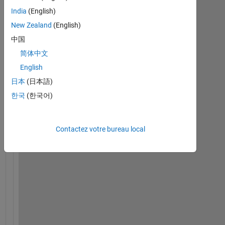
お
India
(English)
世
New Zealand
(English)
話
に
中国
な
简体中文
り
English
ま
す
日本
(日本語)
。
한국
(한국어)
Contactez votre bureau local
h
t
t
p
s
:
/
/
w