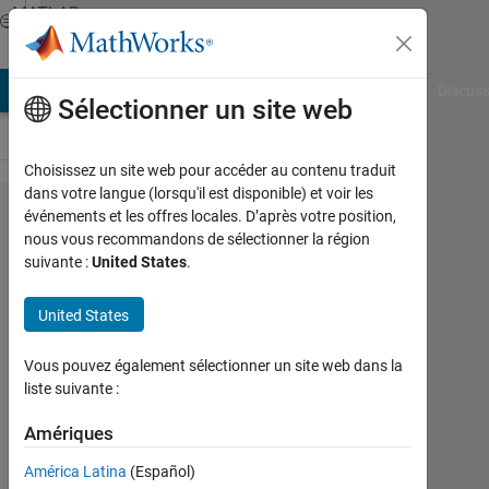
Passer au contenu
MATLAB
Answers
AB Answers
File Exchange
Cody
AI Chat Playground
Discuss
Sélectionner un site web
Choisissez un site web pour accéder au contenu traduit
dans votre langue (lorsqu'il est disponible) et voir les
insertText
événements et les offres locales. D’après votre position,
nous vous recommandons de sélectionner la région
のエラー
suivante :
United States
.
に関しま
して
United States
Vous pouvez également sélectionner un site web dans la
Shuhei
liste suivante :
So
26
Amériques
Août
2019
América Latina
(Español)