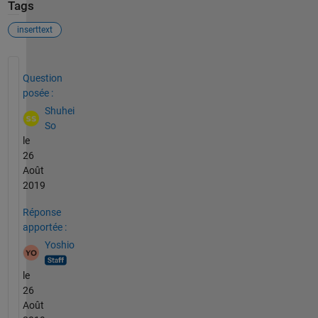
Tags
inserttext
Voir également
Question
posée :
Shuhei
So
le
26
Août
2019
Réponse
apportée :
Yoshio
le
26
Août