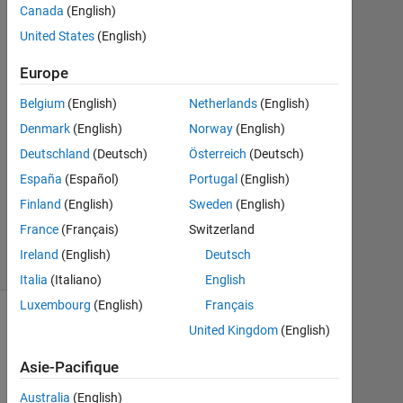
1
Canada
(English)
Réponse
United States
(English)
Réponse
Europe
acceptée
Belgium
(English)
Netherlands
(English)
Mise
Denmark
(English)
Norway
(English)
à
Deutschland
(Deutsch)
Österreich
(Deutsch)
jour
España
(Español)
Portugal
(English)
28
Finland
(English)
Sweden
(English)
Août
2019
France
(Français)
Switzerland
7 Vues
Ireland
(English)
Deutsch
(30 jours)
Italia
(Italiano)
English
Luxembourg
(English)
Français
United Kingdom
(English)
Asie-Pacifique
Australia
(English)