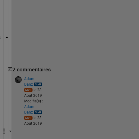
t
a
b
l
e
T = table(A,B,E); 
2 commentaires
Adam
Danz
le 28
Août 2019
Modifié(e) :
Adam
Danz
le 28
Août 2019