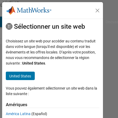
Passer au contenu
MATLAB
Answers
AB Answers
File Exchange
Cody
AI Chat Playground
Discuss
Sélectionner un site web
Choisissez un site web pour accéder au contenu traduit
dans votre langue (lorsqu'il est disponible) et voir les
Adding
événements et les offres locales. D’après votre position,
nous vous recommandons de sélectionner la région
names to
suivante :
United States
.
each row
automatically
United States
Vous pouvez également sélectionner un site web dans la
DARLINGTON
liste suivante :
ETAJE
28
Amériques
Août
2019
América Latina
(Español)