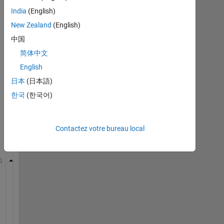
India
(English)
New Zealand
(English)
中国
I
m
简体中文
a
English
g
日本
(日本語)
i
n
한국
(한국어)
e 
t
h
Contactez votre bureau local
i
s
A=[2;4;3;1;3;4;1;3];
B=[-1;3;-4;-2;8;-9;1;-5];
E=zeros(8,1);
% such that 
for 
i=1:8
if 
B(i)<0