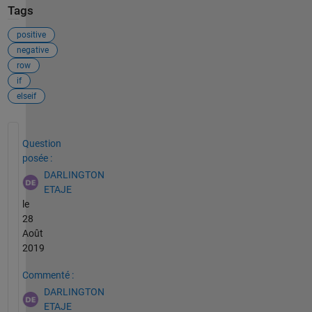
Tags
positive
negative
row
if
elseif
Voir également
Question
posée :
DARLINGTON
ETAJE
le
28
Août
2019
Commenté :
DARLINGTON
ETAJE