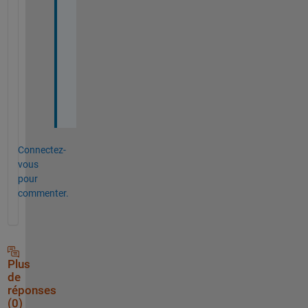
s 
p
r
o
g
r
a
m
Connectez-
vous
pour
commenter.
Plus
de
réponses
(0)