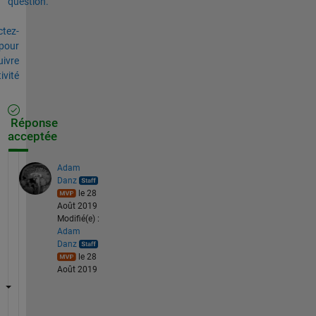
question.
tez-
pour
uivre
tivité
Réponse
acceptée
Adam
Danz
le 28
Août 2019
Modifié(e) :
Adam
Danz
le 28
Août 2019