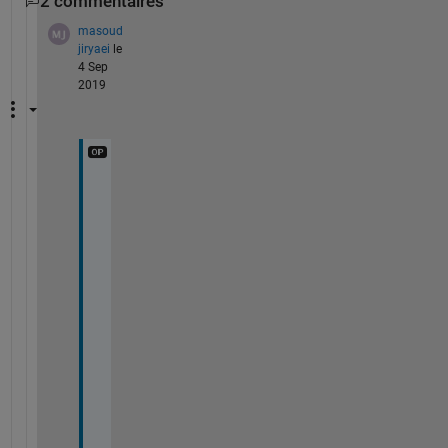
2 commentaires
masoud
jiryaei
le
4 Sep
2019
H
o
w
?
C
a
n 
y
o
u 
s
h