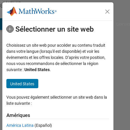
Passer au contenu
MATLAB
Answers
AB Answers
File Exchange
Cody
AI Chat Playground
Discuss
Sélectionner un site web
Choisissez un site web pour accéder au contenu traduit
dans votre langue (lorsqu'il est disponible) et voir les
How can i
événements et les offres locales. D’après votre position,
nous vous recommandons de sélectionner la région
transform
suivante :
United States
.
a
symbolic
United States
variable
Vous pouvez également sélectionner un site web dans la
to
liste suivante :
numbers?
Amériques
masoud
América Latina
(Español)