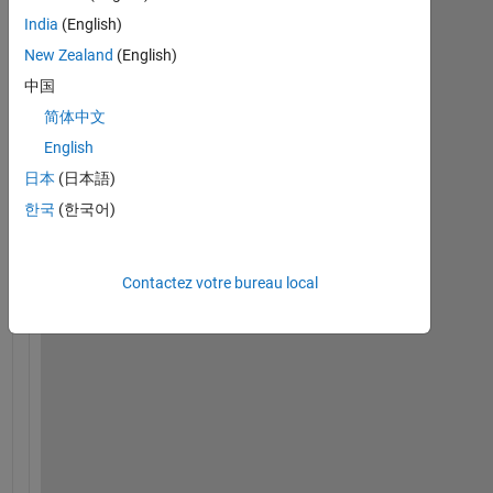
India
(English)
New Zealand
(English)
中国
简体中文
English
日本
(日本語)
I 
h
한국
(한국어)
a
v
e 
Contactez votre bureau local
a 
m
a
t
r
i
x 
i
n 