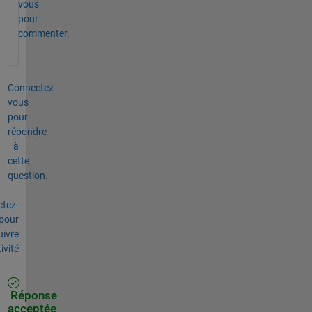
vous
pour
commenter.
Connectez-
vous
pour
répondre
à
cette
question.
tez-
pour
uivre
tivité
Réponse
acceptée