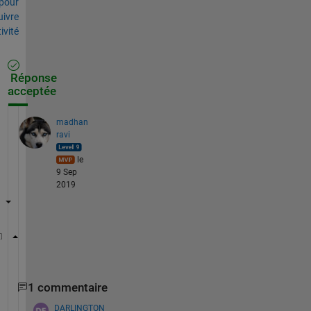
pour
uivre
tivité
Réponse
acceptée
madhan
ravi
le
9 Sep
2019
help 
diff 
% calculates the change between each inst
1 commentaire
DARLINGTON