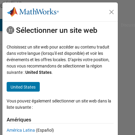
Passer au contenu
MATLAB
Answers
AB Answers
File Exchange
Cody
AI Chat Playground
Discuss
Sélectionner un site web
Choisissez un site web pour accéder au contenu traduit
dans votre langue (lorsqu'il est disponible) et voir les
How to
événements et les offres locales. D’après votre position,
nous vous recommandons de sélectionner la région
find
suivante :
United States
.
several
slopes
United States
Vous pouvez également sélectionner un site web dans la
DARLINGTON
liste suivante :
ETAJE
9
Amériques
Sep
2019
América Latina
(Español)