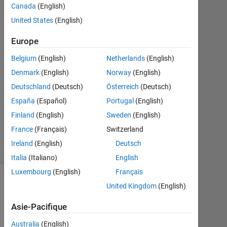
1
Canada
(English)
Réponse
United States
(English)
Réponse
Europe
acceptée
Belgium
(English)
Netherlands
(English)
Mise
Denmark
(English)
Norway
(English)
à
Deutschland
(Deutsch)
Österreich
(Deutsch)
jour
España
(Español)
Portugal
(English)
9
Finland
(English)
Sweden
(English)
Sep
2019
France
(Français)
Switzerland
7 Vues
Ireland
(English)
Deutsch
(30 jours)
Italia
(Italiano)
English
Luxembourg
(English)
Français
United Kingdom
(English)
Asie-Pacifique
Australia
(English)