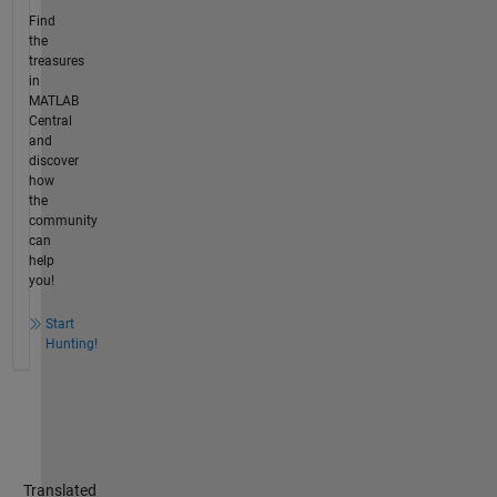
Find
the
treasures
in
MATLAB
Central
and
discover
how
the
community
can
help
you!
Start
Hunting!
Translated