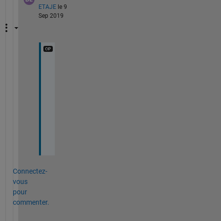
ETAJE
le 9
Sep 2019
T
h
a
n
k 
Y
o
u
Connectez-
vous
pour
commenter.