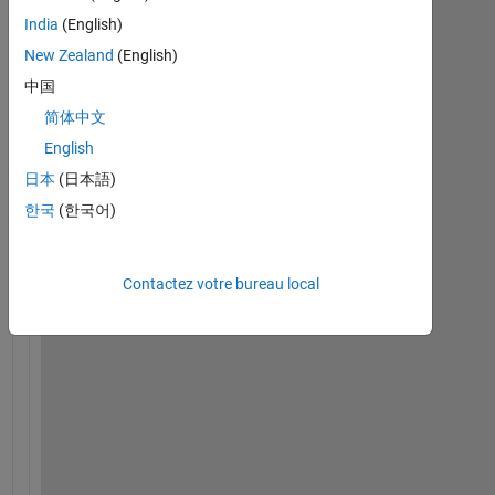
India
(English)
New Zealand
(English)
中国
H
e
简体中文
l
English
l
日本
(日本語)
o
.
한국
(한국어)
.
.
i
Contactez votre bureau local
m
a
g
i
n
e 
t
h
i