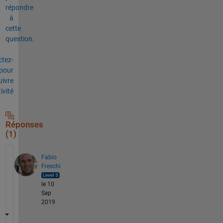
répondre
à
cette
question.
tez-
pour
uivre
tivité
Réponses
(1)
Fabio
Freschi
le 10
Sep
2019