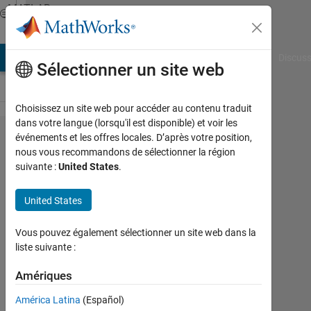
Passer au contenu
MATLAB
Answers
AB Answers
File Exchange
Cody
AI Chat Playground
Discuss
Sélectionner un site web
Choisissez un site web pour accéder au contenu traduit
dans votre langue (lorsqu'il est disponible) et voir les
Take values
événements et les offres locales. D’après votre position,
nous vous recommandons de sélectionner la région
from an
suivante :
United States
.
matrix
automatically.
United States
Vous pouvez également sélectionner un site web dans la
Ricardo
liste suivante :
Gutierrez
10
Amériques
Sep
2019
América Latina
(Español)