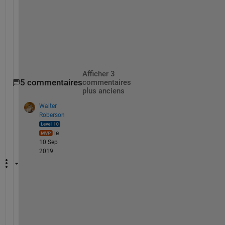
Afficher 3
5 commentaires
commentaires
plus anciens
Walter
Roberson
le
10 Sep
2019
I
f 
y