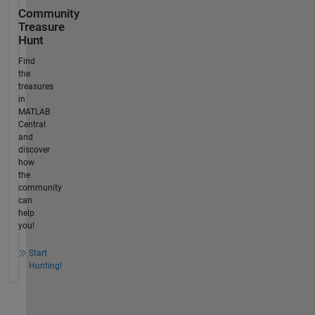
Community
Treasure
Hunt
Find
the
treasures
in
MATLAB
Central
and
discover
how
the
community
can
help
you!
Start
Hunting!