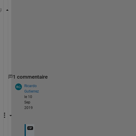
Prog_old = Prog;
% modify Prog as desired
Prog = Prog*2; 
% dummy operation
% reload the old version
Prog = Prog_old;
1 commentaire
Ricardo
Gutierrez
le 10
Sep
2019