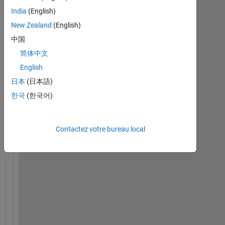
H
India
(English)
i 
New Zealand
(English)
!
!
中国
!
简体中文
, 
English
G
o
日本
(日本語)
o
한국
(한국어)
d 
m
o
Contactez votre bureau local
r
n
i
n
g
.
I 
w