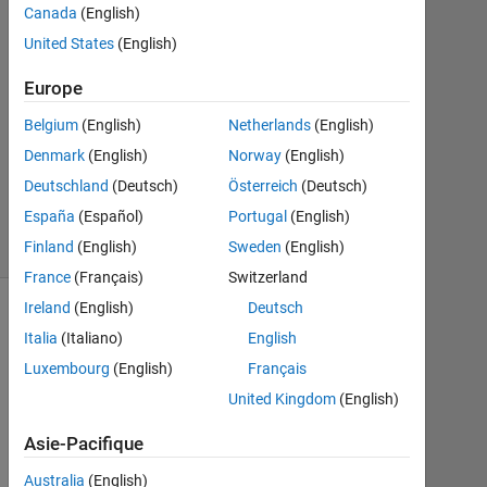
1
Canada
(English)
Réponse
United States
(English)
Mise
Europe
à
Belgium
(English)
Netherlands
(English)
jour
10
Denmark
(English)
Norway
(English)
Sep
Deutschland
(Deutsch)
Österreich
(Deutsch)
2019
España
(Español)
Portugal
(English)
19 Vues
(30 jours)
Finland
(English)
Sweden
(English)
France
(Français)
Switzerland
Ireland
(English)
Deutsch
Afficher
Italia
(Italiano)
English
commentaires
Luxembourg
(English)
Français
plus
anciens
United Kingdom
(English)
Asie-Pacifique
Australia
(English)