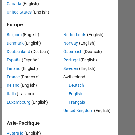
Canada
(English)
Sep
United States
(English)
2019
1
Europe
Réponse
Mise
Belgium
(English)
Netherlands
(English)
à
Denmark
(English)
Norway
(English)
jour
Deutschland
(Deutsch)
Österreich
(Deutsch)
20
Août
España
(Español)
Portugal
(English)
2021
Finland
(English)
Sweden
(English)
4 Vues
France
(Français)
Switzerland
(30 jours)
Ireland
(English)
Deutsch
Italia
(Italiano)
English
Luxembourg
(English)
Français
Infos
United Kingdom
(English)
Cette
question
Asie-Pacifique
est
clôturée.
Australia
(English)