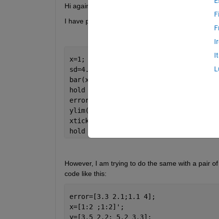
E
Hi again,
F
I have plotted some errorbars using the command
F
I
I
x=1; y=8.35;
L
sd=4.13;
bar(x,y);
hold 
on
errorbar(x,y,sd)
ylim([0 14])
xticks([0:2])
hold 
off
However, I am trying to do the same with a pair of
code like this:
error=[3.3 2.1;1.1 4];
x=[1:2 ;1:2]'; 
y=[3.5 2.2; 5.2 3.3];