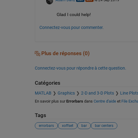
Adam Danz
le 24 Sep 2019
Glad I could help! 
Connectez-vous pour commenter.
Plus de réponses (0)
Connectez-vous pour répondre à cette question.
Catégories
MATLAB
Graphics
2-D and 3-D Plots
Line Plot
En savoir plus sur
Errorbars
dans
Centre d'aide
et
File Exch
Tags
errorbars
xoffset
bar
bar centers