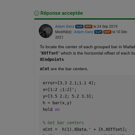
Réponse acceptée
Adam Danz
le 24 Sep 2019
Modifié(e) :
Adam Danz
le 10 Déc
2021
To locate the center of each grouped bar in Matla
"
XOffset
XEndpoints
. 
xCnt
 are the bar centers.  
error=[3.3 2.1;1.1 4];
x=[1:2 ;1:2]'; 
y=[3.5 2.2; 5.2 3.3];
h = bar(x,y)
hold 
on
% Get bar centers
xCnt =  h(1).XData.' + [h.XOffset]; 