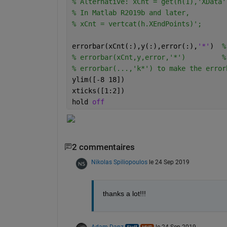
% Alternative: xCnt = get(h(1),'XData'
% In Matlab R2019b and later, 
% xCnt = vertcat(h.XEndPoints)'; 
errorbar(xCnt(:),y(:),error(:),
'*'
)  
%
% errorbar(xCnt,y,error,'*')         %
% errorbar(...,'k*') to make the error
ylim([-8 18])
xticks([1:2])
hold 
off
2 commentaires
Nikolas Spiliopoulos
le 24 Sep 2019
thanks a lot!!!