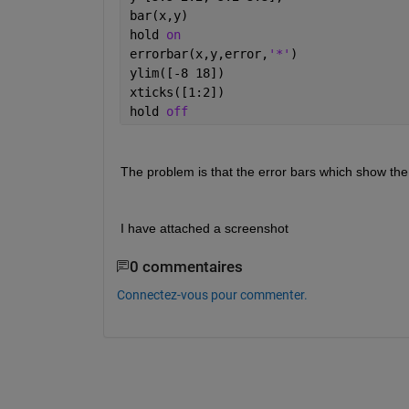
bar(x,y)
hold 
on
errorbar(x,y,error,
'*'
)
ylim([-8 18])
xticks([1:2])
hold 
off
The problem is that the error bars which show the d
I have attached a screenshot
0 commentaires
Connectez-vous pour commenter.