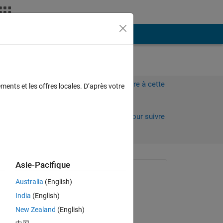
Plus
Connectez-vous pour répondre à cette
ments et les offres locales. D’après votre
question.
jours)
Partager
Connectez-vous pour suivre
l’activité
Asie-Pacifique
Question posée :
Australia
(English)
Nikolas Spiliopoulos
India
(English)
le 24 Sep 2019
New Zealand
(English)
Modifié(e) :