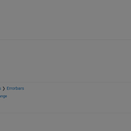
s
Errorbars
ange