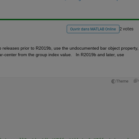
2 votes
Ouvrir dans MATLAB Online
b releases prior to R2019b, use the undocumented bar object property, 
" which is the horizontal offset of each bar-center from the group index value.   In R2019b and later, use 
Theme