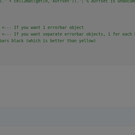
).' + cell2mat(get(h,'XOffset')).'; % XOffset is undocum
 <--- If you want 1 errorbar object
 <--- If you want separate errorbar objects, 1 for each 
bars black (which is better than yellow)