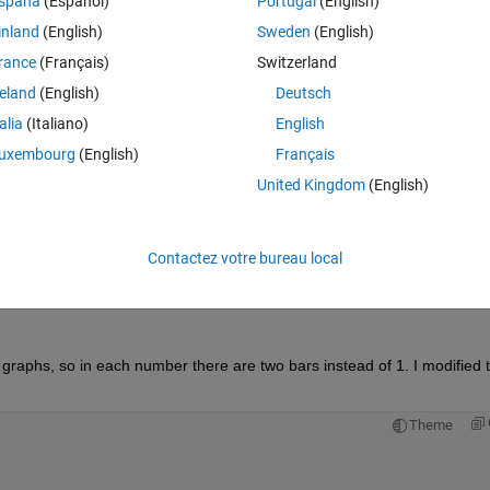
spaña
(Español)
Portugal
(English)
inland
(English)
Sweden
(English)
s you suggested in my previous question:
rance
(Français)
Switzerland
reland
(English)
Deutsch
Theme
talia
(Italiano)
English
uxembourg
(English)
Français
United Kingdom
(English)
Contactez votre bureau local
 graphs, so in each number there are two bars instead of 1. I modified t
Theme