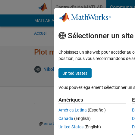
Passer au contenu
Centre d’aide MATLAB
Communau
MATLAB Answers
File Exchange
Cody
AI Cha
Accueil
Poser une question
Répondre
Pa
Sélectionner un sit
Plot multiple errorbars in pair
Choisissez un site web pour accéder au con
position, nous vous recommandons de séle
Nikolas Spiliopoulos
24 Sep 2019
1 Répo
United States
Vous pouvez également sélectionner un sit
Amériques
E
América Latina
(Español)
B
Canada
(English)
D
errorbars screenshot.jpg
United States
(English)
D