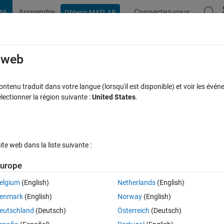
té
Apprendre
Connectez-vous
Obtenir MATLAB
t Playground
Discussions
Compétitions
Blogs
Publication
rcourir
FAQ MATLAB
Plus
e web
s
tenu traduit dans votre langue (lorsqu'il est disponible) et voir les événe
ctionner la région suivante :
United States
.
Réponse acceptée
Mise à jour 10 Déc 2021
nse
291 Vues (30 
e web dans la liste suivante :
urope
elgium
(English)
Netherlands
(English)
0 votes
Ouvrir dans MATLAB Online
enmark
(English)
Norway
(English)
eutschland
(Deutsch)
Österreich
(Deutsch)