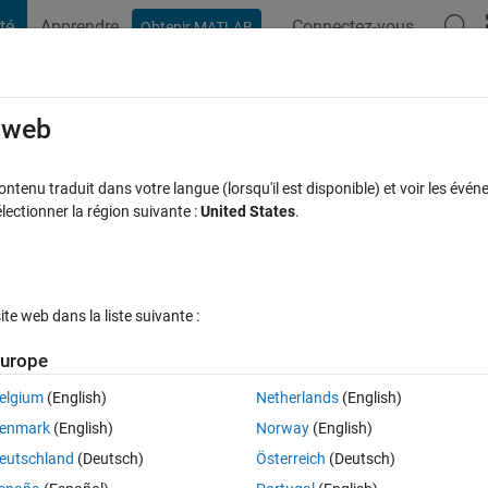
té
Apprendre
Connectez-vous
Obtenir MATLAB
t Playground
Discussions
Compétitions
Blogs
Publication
rcourir
FAQ MATLAB
Plus
e web
st
tenu traduit dans votre langue (lorsqu'il est disponible) et voir les événe
ctionner la région suivante :
United States
.
Mise à jour 21 Oct 2019
ses
10 Vues (30 jours)
e web dans la liste suivante :
urope
elgium
(English)
Netherlands
(English)
0 votes
Ouvrir dans MATLAB Online
enmark
(English)
Norway
(English)
eutschland
(Deutsch)
Österreich
(Deutsch)
 Unfortunately my code is completely misclassifying one class meaning th