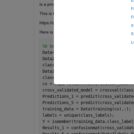
E
is a problem with the code. 
F
This is the dataset:
F
https://drive.google.com/file/d/1tQdZ5XXQAEC
I
Here is the code I am currently using:
I
L
%D be the dataset
Data=D(1:500,1:end-1);
Data2=D(501:1000,1:end-1);
class_labels=D(1:500,6);
Data2labels=D(501:1000,6);
classification_model = fitcensemble(Da
cv = cvpartition(classification_model.
cross_validated_model = crossval(class
Predictions_1 = predict(cross_validate
Predictions_5 = predict(cross_validate
training_data = Data(training(cv),:);
labels = unique(class_labels);
Y = ismember(training_data.class_label
Results_1 = confusionmat(cross_validat
Results_5 = confusionmat(Data2labels,P