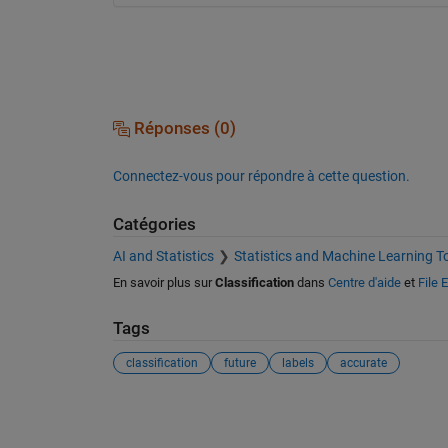
Réponses (0)
Connectez-vous pour répondre à cette question.
Catégories
AI and Statistics
Statistics and Machine Learning T
En savoir plus sur
Classification
dans
Centre d'aide
et
File 
Tags
classification
future
labels
accurate
Voir également