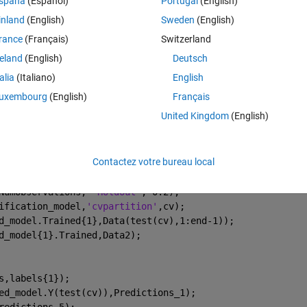
spaña
(Español)
Portugal
(English)
inland
(English)
Sweden
(English)
rance
(Français)
Switzerland
N6eahzhkt5xLpZA9eOyFk/view?usp=sharing
reland
(English)
Deutsch
talia
(Italiano)
English
Theme
uxembourg
(English)
Français
United Kingdom
(English)
Contactez votre bureau local
ta,
'class_labels~var1+var2+var3+var4+var5'
)
NumObservations, 
'HoldOut'
, 0.2);
ification_model,
'cvpartition'
,cv);
d_model.Trained{1},Data(test(cv),1:end-1));
d_model{1}.Trained,Data2);
s,labels{1});
ed_model.Y(test(cv)),Predictions_1);
redictions_5);