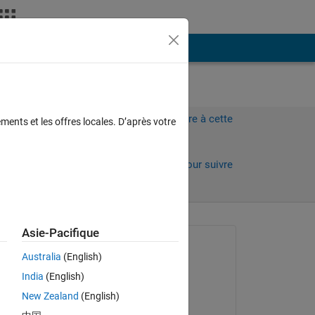
Plus
Connectez-vous pour répondre à cette
ments et les offres locales. D’après votre
question.
Partager
Connectez-vous pour suivre
l’activité
Asie-Pacifique
Question posée :
Australia
(English)
DARLINGTON ETAJE
India
(English)
le 21 Oct 2019
New Zealand
(English)
Commenté :
ere 