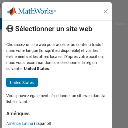
Passer au contenu
MATLAB
Answers
AB Answers
File Exchange
Cody
AI Chat Playground
Discuss
Sélectionner un site web
Choisissez un site web pour accéder au contenu traduit
dans votre langue (lorsqu'il est disponible) et voir les
Lambert
événements et les offres locales. D’après votre position,
nous vous recommandons de sélectionner la région
vs.
suivante :
United States
.
Lambert
Standard
United States
Vous pouvez également sélectionner un site web dans la
Mark
liste suivante :
Brandon
Amériques
25
Nov
América Latina
(Español)