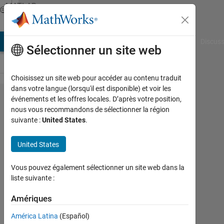
Passer au contenu
MATLAB
Answers
AB Answers
File Exchange
Cody
AI Chat Playground
Discuss
Sélectionner un site web
Choisissez un site web pour accéder au contenu traduit
dans votre langue (lorsqu'il est disponible) et voir les
Indexing
événements et les offres locales. D’après votre position,
nous vous recommandons de sélectionner la région
portions
suivante :
United States
.
of a
vector
United States
with
Vous pouvez également sélectionner un site web dans la
array
liste suivante :
Amériques
Mohammed
Kagalwala
América Latina
(Español)
10