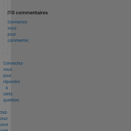
0 commentaires
Connectez-
vous
pour
commenter.
Connectez-
vous
pour
répondre
à
cette
question.
tez-
pour
uivre
tivité