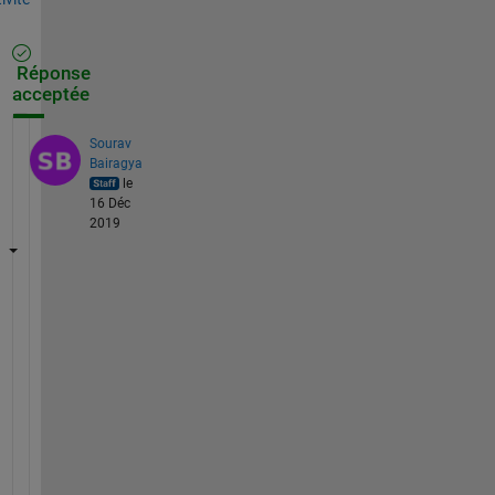
Réponse
acceptée
Sourav
Bairagya
le
16 Déc
2019
D
a
t
a
s
e
t 
f