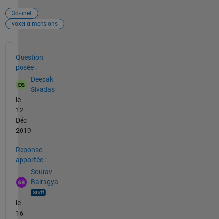
3d-unet
voxel dimensions
Voir également
Question
posée :
Deepak
Sivadas
le
12
Déc
2019
Réponse
apportée :
Sourav
Bairagya
le
16