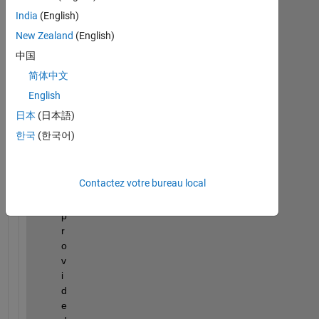
India
(English)
New Zealand
(English)
I
n 
中国
t
简体中文
h
English
e 
e
日本
(日本語)
x
한국
(한국어)
a
m
p
Contactez votre bureau local
l
e 
p
r
o
v
i
d
e