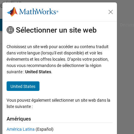
Passer au contenu
MATLAB
Answers
AB Answers
File Exchange
Cody
AI Chat Playground
Discuss
Sélectionner un site web
Choisissez un site web pour accéder au contenu traduit
dans votre langue (lorsqu'il est disponible) et voir les
Regarding 3D-
événements et les offres locales. D’après votre position,
nous vous recommandons de sélectionner la région
UNET for
suivante :
United States
.
segmentation.
United States
Deepak
Vous pouvez également sélectionner un site web dans la
Sivadas
liste suivante :
12
Déc
Amériques
2019
1
América Latina
(Español)
Réponse