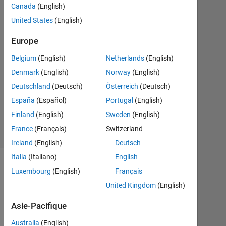
Canada
(English)
United States
(English)
Réponse
acceptée
Europe
Mise
Belgium
(English)
Netherlands
(English)
à
Denmark
(English)
Norway
(English)
jour
Deutschland
(Deutsch)
Österreich
(Deutsch)
16
Déc
España
(Español)
Portugal
(English)
2019
Finland
(English)
Sweden
(English)
8 Vues
France
(Français)
Switzerland
(30 jours)
Ireland
(English)
Deutsch
Italia
(Italiano)
English
Luxembourg
(English)
Français
United Kingdom
(English)
Asie-Pacifique
Australia
(English)