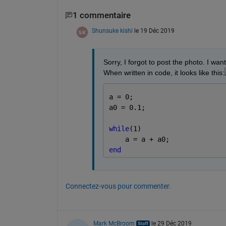
1 commentaire
Shunsuke kishi
le 19 Déc 2019
Sorry, I forgot to post the photo. I wan
When written in code, it looks like this:
a = 0;
a0 = 0.1;
while
(1)
    a = a + a0;
end
Connectez-vous pour commenter.
Mark McBroom
le 29 Déc 2019