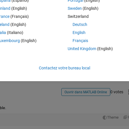
spaña
(Español)
Portugal
(English)
s to take a value from "initial_value" in the first loop, but wants to upda
.
inland
(English)
Sweden
(English)
rance
(Français)
Switzerland
reland
(English)
Deutsch
talia
(Italiano)
English
uxembourg
(English)
Français
United Kingdom
(English)
Connectez-vous pour répondre à cette q
Partager
Connectez-vous pour suivre l
Contactez votre bureau local
0 votes
Ouvrir dans MATLAB Online
ble.
Theme