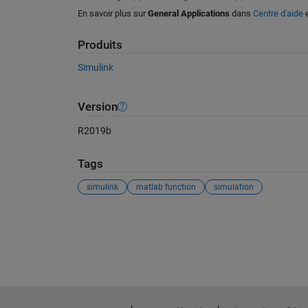
En savoir plus sur
General Applications
dans
Centre d'aide
Produits
Simulink
Version
R2019b
Tags
simulink
matlab function
simulation
Voir également