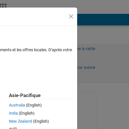
Plus
Connectez-vous pour répondre à cette
ments et les offres locales. D’après votre
question.
Partager
Connectez-vous pour suivre
l’activité
Asie-Pacifique
Question posée :
Australia
(English)
Shunsuke kishi
India
(English)
le 18 Déc 2019
s 
New Zealand
(English)
 I 
Réponse apportée :