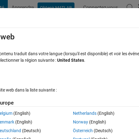
té
Apprendre
Connectez-vous
Obtenir MATLAB
t Playground
Discussions
Compétitions
Blogs
Publication
rcourir
FAQ MATLAB
Plus
e web
link
tenu traduit dans votre langue (lorsqu'il est disponible) et voir les événe
ctionner la région suivante :
United States
.
Mise à jour 29 Déc 2019
10 Vues (30 jours)
e web dans la liste suivante :
urope
elgium
(English)
Netherlands
(English)
0 votes
enmark
(English)
Norway
(English)
y wrote the code in MATLAB script, but it is necessary to block it, and it i
eutschland
(Deutsch)
Österreich
(Deutsch)
e the value calculated in the previous loop in the next loop. How should