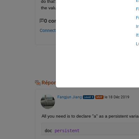
E
do that? Here is a simple block. Specifically, a want
the value from "calculate" in the subsequent steps
F
F
0 commentaires
I
Connectez-vous pour commenter.
I
L
Réponses (2)
Fangjun Jiang
le 18 Déc 2019
All you need is to declare "a" as a persistent varia
doc 
persistent