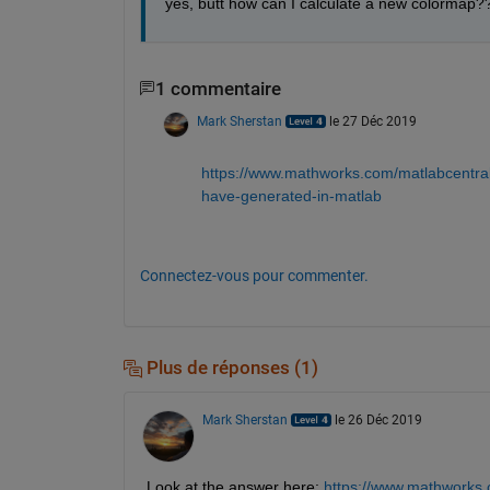
yes, butt how can I calculate a new colormap?
1 commentaire
Mark Sherstan
le 27 Déc 2019
https://www.mathworks.com/matlabcentral
have-generated-in-matlab
Connectez-vous pour commenter.
Plus de réponses (1)
Mark Sherstan
le 26 Déc 2019
Look at the answer here: 
https://www.mathworks.