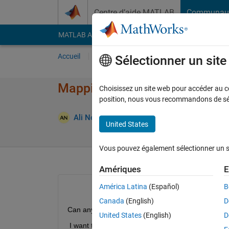
Passer au contenu
Centre d’aide MATLAB
Communau
MATLAB Answers
File Exchange
Cody
AI Cha
Accueil
Poser une question
Répondre
Pa
Sélectionner un sit
Mapping, colormap, eigenvect
Choisissez un site web pour accéder au con
position, nous vous recommandons de séle
Répon
Ali Nouri
25 Déc 2019
2 Réponses
United States
Vous pouvez également sélectionner un sit
Amériques
E
América Latina
(Español)
B
Canada
(English)
D
Can anyone help me!!!
United States
(English)
D
 I want to plot countries including their borders i