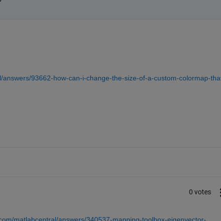
?
/answers/93662-how-can-i-change-the-size-of-a-custom-colormap-that
0 votes
com/matlabcentral/answers/340537-mapping-toolbox-eigenvector-