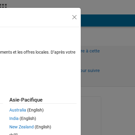
Plus
Connectez-vous pour répondre à cette
ments et les offres locales. D’après votre
question.
Partager
Connectez-vous pour suivre
l’activité
Asie-Pacifique
Question posée :
Australia
(English)
Ali Nouri
India
(English)
le 25 Déc 2019
New Zealand
(English)
Commenté :