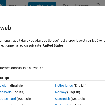
té
Apprendre
Connectez-vous
Obtenir MATLAB
t Playground
Discussions
Compétitions
Blogs
Publication
rcourir
FAQ MATLAB
Plus
e web
or
tenu traduit dans votre langue (lorsqu'il est disponible) et voir les événe
ctionner la région suivante :
United States
.
se acceptée
Mise à jour 27 Déc 2019
46 Vues (30 jours)
e web dans la liste suivante :
urope
elgium
(English)
Netherlands
(English)
0 votes
enmark
(English)
Norway
(English)
eutschland
(Deutsch)
Österreich
(Deutsch)
n Europe and then set the color of each country according to a number. 