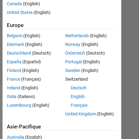
Oct
Canada
(English)
2012
United States
(English)
1
Réponse
Europe
Mise
à
Belgium
(English)
Netherlands
(English)
jour
Denmark
(English)
Norway
(English)
20
Deutschland
(Deutsch)
Österreich
(Deutsch)
Août
2021
España
(Español)
Portugal
(English)
2 Vues
Finland
(English)
Sweden
(English)
(30 jours)
France
(Français)
Switzerland
Ireland
(English)
Deutsch
Italia
(Italiano)
English
Infos
Luxembourg
(English)
Français
Cette
United Kingdom
(English)
question
est
Asie-Pacifique
clôturée.
Rouvrir
Australia
(English)