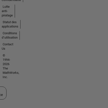
Lutte
anti-
piratage
Statut des
applications
Conditions
d՚utilisation
Contact
Us
©
1994-
2026
The
MathWorks,
Inc.
ectionner un site web
ce