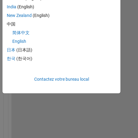
India
(English)
New Zealand
(English)
H
i 
中国
t
简体中文
h
English
e
r
日本
(日本語)
e
한국
(한국어)
,
I
Contactez votre bureau local
'
m 
t
r
y
i
n
g 
t