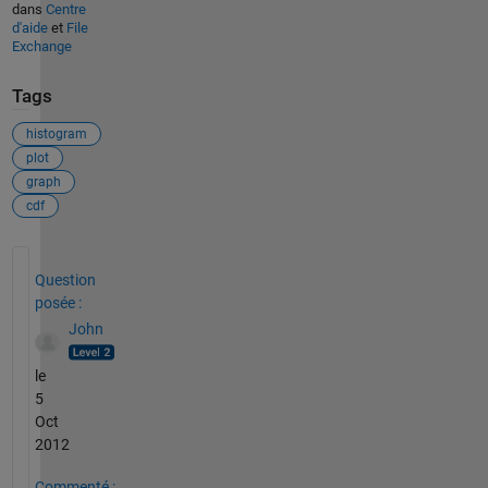
dans
Centre
d'aide
et
File
Exchange
Tags
histogram
plot
graph
cdf
Voir également
Question
posée :
John
le
5
Oct
2012
Commenté :