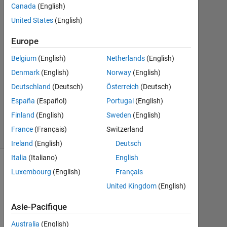
Canada
(English)
United States
(English)
Réponse
acceptée
Europe
Mise
Belgium
(English)
Netherlands
(English)
à
Denmark
(English)
Norway
(English)
jour
Deutschland
(Deutsch)
Österreich
(Deutsch)
17
Avr
España
(Español)
Portugal
(English)
2021
Finland
(English)
Sweden
(English)
5 Vues
France
(Français)
Switzerland
(30 jours)
Ireland
(English)
Deutsch
Italia
(Italiano)
English
Luxembourg
(English)
Français
United Kingdom
(English)
Asie-Pacifique
Australia
(English)