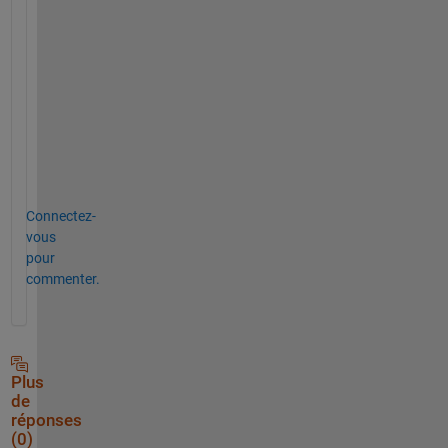
.
B
e
s
t
.
Connectez-
vous
pour
commenter.
Plus
de
réponses
(0)