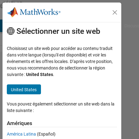
Passer au contenu
MATLAB
Answers
AB Answers
File Exchange
Cody
AI Chat Playground
Discuss
Sélectionner un site web
Choisissez un site web pour accéder au contenu traduit
dans votre langue (lorsqu'il est disponible) et voir les
ovlay cdf
événements et les offres locales. D’après votre position,
nous vous recommandons de sélectionner la région
plot on
suivante :
United States
.
histogram
United States
John
Vous pouvez également sélectionner un site web dans la
liste suivante :
5
Oct
Amériques
2012
1
América Latina
(Español)
Réponse