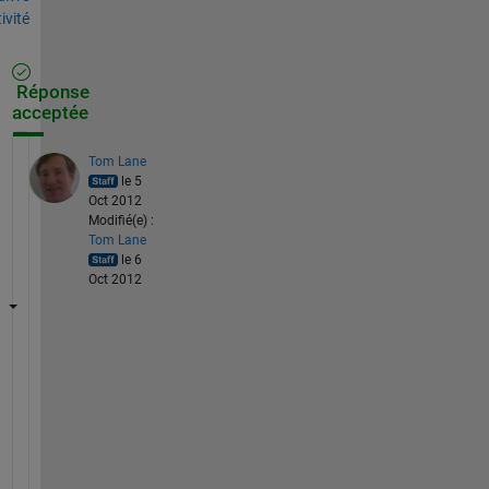
tivité
Réponse
acceptée
Tom Lane
le 5
Oct 2012
Modifié(e) :
Tom Lane
le 6
Oct 2012
I
t
'
s 
t