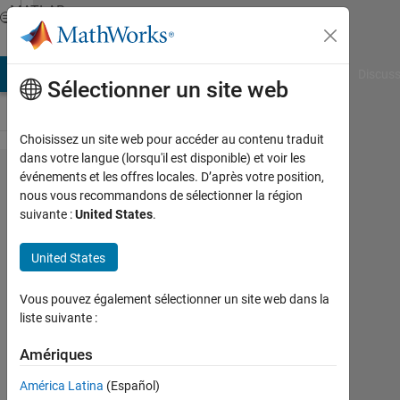
Passer au contenu
MATLAB
Answers
AB Answers
File Exchange
Cody
AI Chat Playground
Discuss
Sélectionner un site web
Choisissez un site web pour accéder au contenu traduit
dans votre langue (lorsqu'il est disponible) et voir les
Matlab
événements et les offres locales. D’après votre position,
nous vous recommandons de sélectionner la région
Function
suivante :
United States
.
In
Simulink
United States
Vous pouvez également sélectionner un site web dans la
Andrea
liste suivante :
Carroll
20
Amériques
Jan
2020
América Latina
(Español)