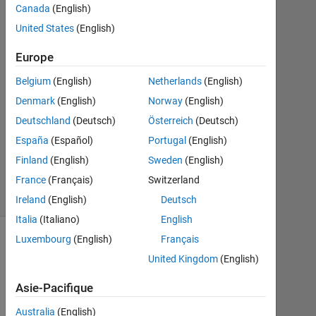
Canada
(English)
Jan
2020
United States
(English)
0
Réponses
Europe
Belgium
(English)
Netherlands
(English)
Mise
Denmark
(English)
Norway
(English)
à
jour
Deutschland
(Deutsch)
Österreich
(Deutsch)
30
España
(Español)
Portugal
(English)
Juil
Finland
(English)
Sweden
(English)
2020
France
(Français)
Switzerland
10 Vues
(30 jours)
Ireland
(English)
Deutsch
Italia
(Italiano)
English
Luxembourg
(English)
Français
United Kingdom
(English)
Asie-Pacifique
Australia
(English)