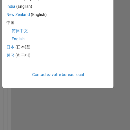
India
(English)
New Zealand
(English)
H
中国
i
,
简体中文
English
I 
日本
(日本語)
a
한국
(한국어)
m 
t
r
Contactez votre bureau local
a
i
n
i
n
g 
a 
f
a