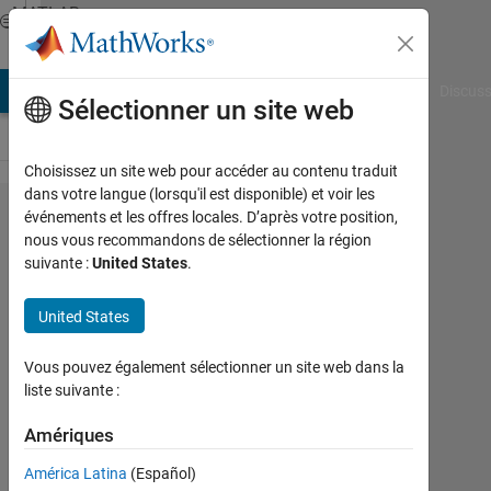
Passer au contenu
MATLAB
Answers
AB Answers
File Exchange
Cody
AI Chat Playground
Discuss
Sélectionner un site web
Choisissez un site web pour accéder au contenu traduit
dans votre langue (lorsqu'il est disponible) et voir les
Why I cannot
événements et les offres locales. D’après votre position,
nous vous recommandons de sélectionner la région
see the
suivante :
United States
.
Validation
Curve in
United States
"Plotperform"?
Vous pouvez également sélectionner un site web dans la
liste suivante :
Mostafa
Nakhaei
Amériques
América Latina
(Español)
31