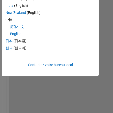
India
(English)
New Zealand
(English)
中国
简体中文
English
日本
(日本語)
한국
(한국어)
H
i 
a
Contactez votre bureau local
l
l
, 
I 
h
a
v