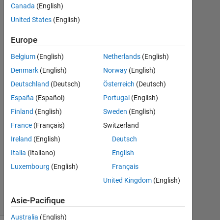
Nikolas
Canada
(English)
Spiliopoulos
United States
(English)
7
Fév
Europe
2020
Belgium
(English)
Netherlands
(English)
1
Denmark
(English)
Norway
(English)
Réponse
Deutschland
(Deutsch)
Österreich
(Deutsch)
Réponse
España
(Español)
Portugal
(English)
acceptée
Finland
(English)
Sweden
(English)
France
(Français)
Switzerland
Mise
à
Ireland
(English)
Deutsch
jour
Italia
(Italiano)
English
7
Luxembourg
(English)
Français
Fév
2020
United Kingdom
(English)
11 Vues
Asie-Pacifique
(30 jours)
Australia
(English)