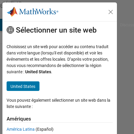
Passer au contenu
MATLAB
Answers
AB Answers
File Exchange
Cody
AI Chat Playground
Discuss
Sélectionner un site web
Choisissez un site web pour accéder au contenu traduit
dans votre langue (lorsqu'il est disponible) et voir les
add to
événements et les offres locales. D’après votre position,
nous vous recommandons de sélectionner la région
extra
suivante :
United States
.
elements
every 4
United States
values
Vous pouvez également sélectionner un site web dans la
and enter
liste suivante :
particular
Amériques
values
América Latina
(Español)