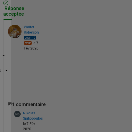
Réponse
acceptée
Walter
Roberson
le 7
Fév 2020
temp = reshape(vector_1, 4, []);
temp = [temp; temp(1:2,:)];
Vector_2 = reshape(temp, 1, []);
1 commentaire
Nikolas
Spiliopoulos
le 7 Fév
2020