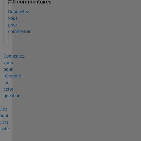
0 commentaires
Connectez-
vous
pour
commenter.
Connectez-
vous
pour
répondre
à
cette
question.
tez-
pour
uivre
tivité