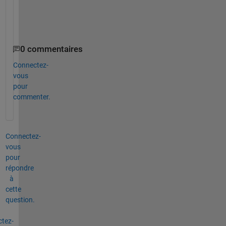
r
e
.
0 commentaires
Connectez-
vous
pour
commenter.
Connectez-
vous
pour
répondre
à
cette
question.
tez-