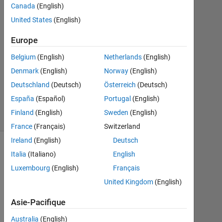
Canada
(English)
1
Réponse
United States
(English)
Europe
Mise
à
Belgium
(English)
Netherlands
(English)
jour
Denmark
(English)
Norway
(English)
22
Déc
Deutschland
(Deutsch)
Österreich
(Deutsch)
2020
España
(Español)
Portugal
(English)
36 Vues
Finland
(English)
Sweden
(English)
(30 jours)
France
(Français)
Switzerland
Ireland
(English)
Deutsch
Italia
(Italiano)
English
Luxembourg
(English)
Français
United Kingdom
(English)
Asie-Pacifique
Australia
(English)