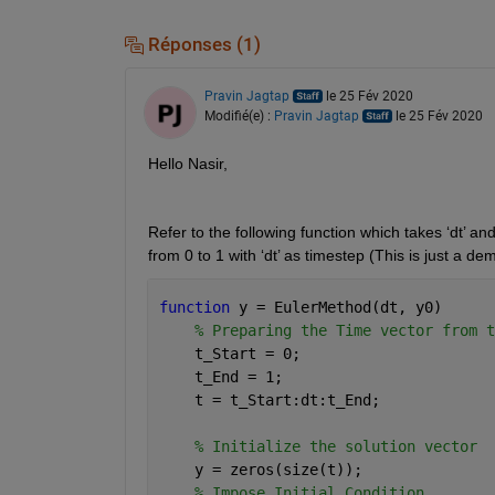
Réponses (1)
Pravin Jagtap
le 25 Fév 2020
Modifié(e) :
Pravin Jagtap
le 25 Fév 2020
Hello Nasir,
Refer to the following function which takes ‘dt’ and
from 0 to 1 with ‘dt’ as timestep (This is just a 
function 
y = EulerMethod(dt, y0)
% Preparing the Time vector from t
    t_Start = 0; 
    t_End = 1;  
    t = t_Start:dt:t_End;
% Initialize the solution vector
    y = zeros(size(t)); 
% Impose Initial Condition