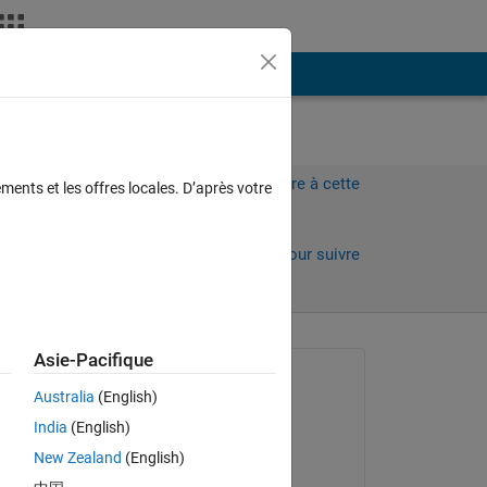
Plus
Connectez-vous pour répondre à cette
ments et les offres locales. D’après votre
question.
Partager
Connectez-vous pour suivre
l’activité
 anciens
Asie-Pacifique
Question posée :
Australia
(English)
Nasir Holliday
India
(English)
le 22 Fév 2020
m 
New Zealand
(English)
Modifié(e) :