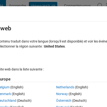
té
Apprendre
Connectez-vous
Obtenir MATLAB
t Playground
Discussions
Compétitions
Blogs
Publication
rcourir
FAQ MATLAB
Plus
e web
tenu traduit dans votre langue (lorsqu'il est disponible) et voir les événe
ctionner la région suivante :
United States
.
se à jour 25 Fév 2020
25 Vues (30 jours)
e web dans la liste suivante :
Afficher commentaires plus
urope
elgium
(English)
Netherlands
(English)
0 votes
Ouvrir dans MATLAB Online
enmark
(English)
Norway
(English)
d for two separate step sizes and have to place them on same graph. I'
eutschland
(Deutsch)
Österreich
(Deutsch)
..