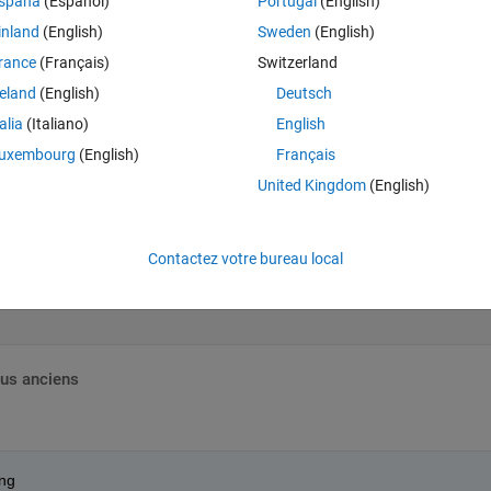
spaña
(Español)
Portugal
(English)
inland
(English)
Sweden
(English)
Theme
rance
(Français)
Switzerland
reland
(English)
Deutsch
p size deltat = 0.1 and also deltat = 0.01
talia
(Italiano)
English
....
uxembourg
(English)
Français
Theme
United Kingdom
(English)
e and step size
Contactez votre bureau local
lus anciens
ing