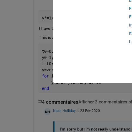
E
F
F
y'=1/y; Initial 
Condition y(0) = 1
;
I
I have to use Euler method to solve for y(1) for ste
I
This is as far as I got and I'm just completely stuck.
L
t0=0; t1=1; dt=0.1;  
%define time rang
y0=1; 
%initial condition
t=t0:dt:t1; 
y=zeros(size(t,1), size(t,2))
for 
i=1: ((t1-t0)/dt)
    y(i+1)=y(i)+1/y(i)*dt
end
4 commentaires
Afficher 2 commentaires p
Nasir Holliday
le 23 Fév 2020
I'm sorry but I'm not really understand