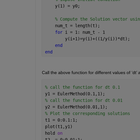
    y(1) = y0;
% Compute the Solution vector usin
    num_t = length(t);
for 
i = 1: num_t - 1
        y(i+1)=y(i)+((1/y(i))*dt);
end
end
Call the above function for different values of ‘dt’ a
% call the function for dt 0.1
y1 = EulerMethod(0.1,1);
% call the function for dt 0.01
y2 = EulerMethod(0.01,1);
% Plot the corresponding solutions 
t1 = 0:0.1:1;
plot(t1,y1)
hold 
on
t2  = 0:0.01:1;