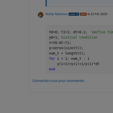
Walter Roberson
le 23 Fév 2020
t0=0; t1=1; dt=0.1;  
%define ti
y0=1; 
%initial condition
t=t0:dt:t1; 
y=zeros(size(t));
num_t = length(t);
for 
i = 1: num_t - 1
    y(i+1)=y(i)+1/y(i)*dt
end
Connectez-vous pour commenter.