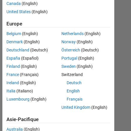
Canada
(English)
United States
(English)
Gina
Carts
Europe
2
Mar
Belgium
(English)
Netherlands
(English)
2020
Denmark
(English)
Norway
(English)
1
Deutschland
(Deutsch)
Österreich
(Deutsch)
Réponse
España
(Español)
Portugal
(English)
Réponse
Finland
(English)
Sweden
(English)
acceptée
France
(Français)
Switzerland
Ireland
(English)
Deutsch
Mise
à
Italia
(Italiano)
English
jour
Luxembourg
(English)
Français
3
United Kingdom
(English)
Mar
2020
Asie-Pacifique
17 Vues
(30 jours)
Australia
(English)