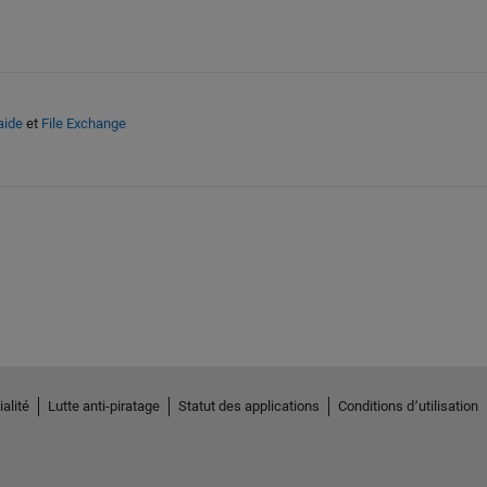
aide
et
File Exchange
alité
Lutte anti-piratage
Statut des applications
Conditions d՚utilisation