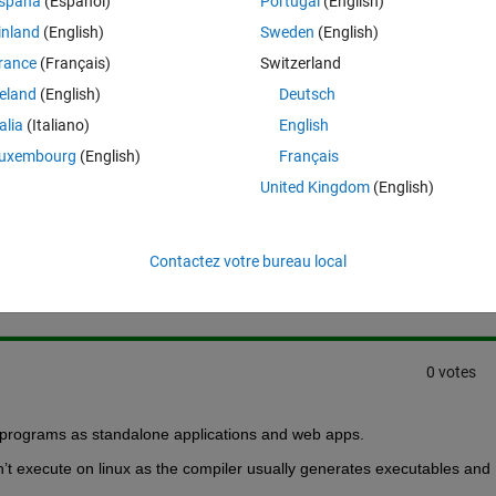
spaña
(Español)
Portugal
(English)
 executable on a linux remote computer.
inland
(English)
Sweden
(English)
ny manual I am missing?
rance
(Français)
Switzerland
reland
(English)
Deutsch
talia
(Italiano)
English
uxembourg
(English)
Français
United Kingdom
(English)
Connectez-vous pour répondre à cette q
Contactez votre bureau local
Partager
Connectez-vous pour suivre l
0 votes
programs as standalone applications and web apps.
t execute on linux as the compiler usually generates executables and 