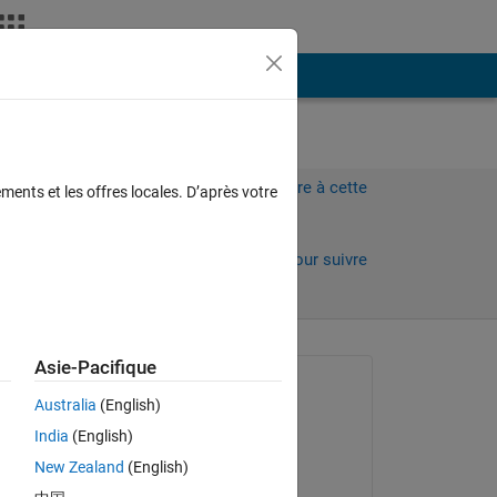
Plus
Connectez-vous pour répondre à cette
ments et les offres locales. D’après votre
question.
Partager
Connectez-vous pour suivre
l’activité
Asie-Pacifique
Question posée :
Australia
(English)
Stepan Subik
India
(English)
le 20 Mar 2020
New Zealand
(English)
Commenté :
 