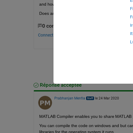
E
and how to compile the code on my windows to be
F
Does anybody know how to do that? Or is there a
F
I
0 commentaires
I
Connectez-vous pour commenter.
L
Réponse acceptée
Prabhanjan Mentla
le 24 Mar 2020
MATLAB Compiler enables you to share MATLAB
You can compile the code on windows and but can’
libraries for the operating system it runs.