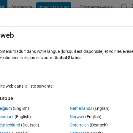
té
Apprendre
Connectez-vous
Obtenir MATLAB
t Playground
Discussions
Compétitions
Blogs
Publication
rcourir
FAQ MATLAB
Plus
e web
 to be executable on Linux x86_64?
tenu traduit dans votre langue (lorsqu'il est disponible) et voir les événe
ctionner la région suivante :
United States
.
ponse acceptée
Mise à jour 26 Mar 2020
35 Vues (30 jours)
e web dans la liste suivante :
urope
elgium
(English)
Netherlands
(English)
0 votes
enmark
(English)
Norway
(English)
eutschland
(Deutsch)
Österreich
(Deutsch)
b compiler, but I can't see there any option how to run the compilation