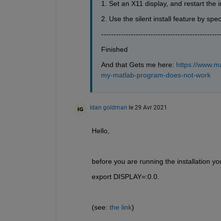
1. Set an X11 display, and restart the i
2. Use the silent install feature by spe
------------------------------------------------
Finished
And that Gets me here: 
https://www.m
my-matlab-program-does-not-work
Idan goldman
le 29 Avr 2021
Hello,
before you are running the installation you
export DISPLAY=:0.0.
(see: 
the link
)