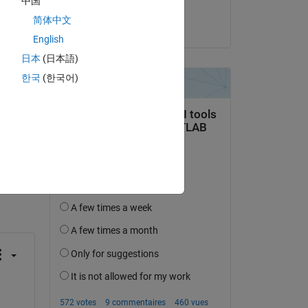
中国
Idan goldman
rs 
简体中文
le 29 Avr 2021
English
日本
(日本語)
한국
(한국어)
uestion.
’activité