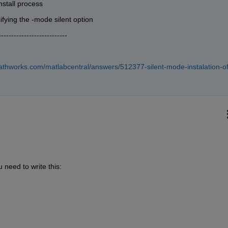
nstall process
cifying the -mode silent option
---------------------------
athworks.com/matlabcentral/answers/512377-silent-mode-instalation-of
 need to write this: