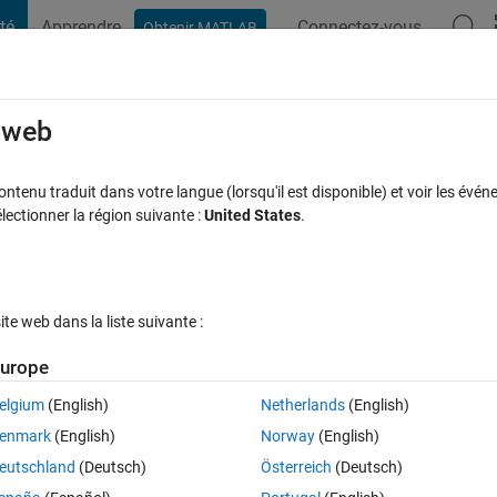
té
Apprendre
Connectez-vous
Obtenir MATLAB
t Playground
Discussions
Compétitions
Blogs
Publication
rcourir
FAQ MATLAB
Plus
e web
inux to run on a distant Linux machine?
tenu traduit dans votre langue (lorsqu'il est disponible) et voir les événe
ctionner la région suivante :
United States
.
se à jour 29 Avr 2021
29 Vues (30 jours)
e web dans la liste suivante :
Afficher commentaires plus
urope
elgium
(English)
Netherlands
(English)
0 votes
enmark
(English)
Norway
(English)
eutschland
(Deutsch)
Österreich
(Deutsch)
ript, so I can just pass it to a distant Linux server to execute?