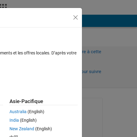
Plus
Connectez-vous pour répondre à cette
ments et les offres locales. D’après votre
question.
Partager
Connectez-vous pour suivre
l’activité
 anciens
Asie-Pacifique
Question posée :
Australia
(English)
Stepan Subik
India
(English)
le 21 Mar 2020
New Zealand
(English)
Commenté :