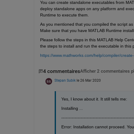
You can create standalone executables from MATLA
depl
oy standalone apps on any platform and exec
Runtime
to execute them.
As you mentioned that you compiled the script as 
Make sure that you have MATLAB Runtime installed
Please follow the steps in this MATLAB Help Cent
the steps to install and run the executable in this
https://www.mathworks.com/help/compiler/create-a
4 commentaires
Afficher 2 commentaires p
Stepan Subik
le 26 Mar 2020
Yes, I know about it. It still tells me:
Installing ...
------------------------------------------------
Error: Installation cannot proceed. You