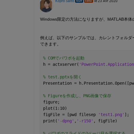
Kojiro Saito
le 23 Avr 2020
Windows限定の方法になりますが、MATLAB本体
例えば、以下のサンプルでは、カレントフォルダーにあ
できます。
% COMでパワポを起動
h = actxserver(
'PowerPoint.Application
% test.pptxを開く
Presentation = h.Presentation.Open([pw
% Figureを作成し、PNG画像で保存
figure; 
plot(1:10)
figFile = [pwd filesep 
'test1.png'
];
print(
'-dpng'
,
'-r150'
, figFile)
% パワポのスライドの2ページ目を選択する