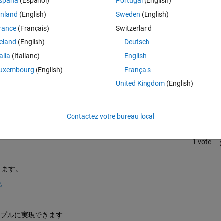
spaña
(Español)
Portugal
(English)
inland
(English)
Sweden
(English)
rance
(Français)
Switzerland
reland
(English)
Deutsch
talia
(Italiano)
English
uxembourg
(English)
Français
Connectez-vous pour répondre à cette q
United Kingdom
(English)
Partager
Connectez-vous pour suivre l
Contactez votre bureau local
1 vote
します。
化
程度シンプルに実現できます