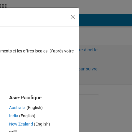
Plus
Connectez-vous pour répondre à cette
ments et les offres locales. D’après votre
question.
Partager
Connectez-vous pour suivre
l’activité
Asie-Pacifique
Question posée :
Australia
(English)
Mamoru Mabuchi
India
(English)
le 22 Avr 2020
New Zealand
(English)
Réponse apportée :