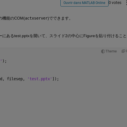
0 votes
Ouvrir dans MATLAB Online
の機能のCOM(
actxserver
)でできます。
るtest.pptxを開いて、
スライド2の中心にFigureを貼り付けるこ
Theme
'
);
d, filesep, 
'test.pptx'
]);