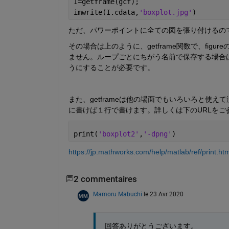
I=getframe(gcf);
imwrite(I.cdata,
'boxplot.jpg'
)
ただ、パワーポイントに全ての図を張り付けるの
その場合は上のように、getframe関数で、fig
ません。ループごとにちがう名前で保存する場合は、
うにすることが必要です。
また、getframeは他の場面でもいろいろと使
に書けば１行で書けます。詳しくは下のURLをご
print(
'boxplot2'
,
'-dpng'
)
https://jp.mathworks.com/help/matlab/ref/print.htm
2 commentaires
Mamoru Mabuchi
le 23 Avr 2020
回答ありがとうございます。