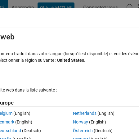
té
Apprendre
Connectez-vous
Obtenir MATLAB
t Playground
Discussions
Compétitions
Blogs
Publication
rcourir
FAQ MATLAB
Plus
e web
の貼り付け
tenu traduit dans votre langue (lorsqu'il est disponible) et voir les événe
ctionner la région suivante :
United States
.
Mise à jour 23 Avr 2020
12 Vues (30 jours)
e web dans la liste suivante :
urope
elgium
(English)
Netherlands
(English)
0 votes
enmark
(English)
Norway
(English)
てMATLABで書いたグラフ（figure）を貼り付けたいです。
eutschland
(Deutsch)
Österreich
(Deutsch)