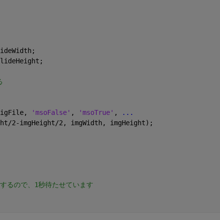
ideWidth;
lideHeight;
る
igFile, 
'msoFalse'
, 
'msoTrue'
, 
...
ht/2-imgHeight/2, imgWidth, imgHeight);
するので、1秒待たせています