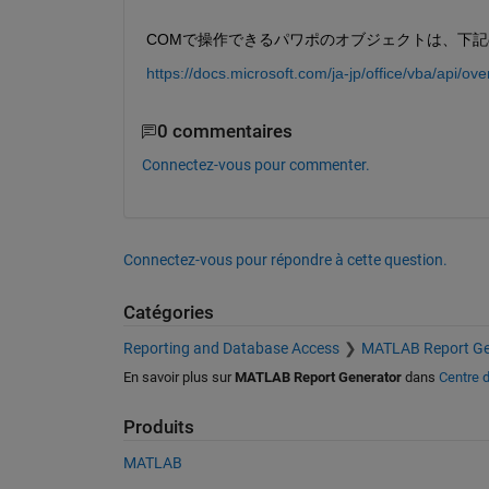
COMで操作できるパワポのオブジェクトは、下記
https://docs.microsoft.com/ja-jp/office/vba/api/ov
0 commentaires
Connectez-vous pour commenter.
Connectez-vous pour répondre à cette question.
Catégories
Reporting and Database Access
MATLAB Report Ge
En savoir plus sur
MATLAB Report Generator
dans
Centre d
Produits
MATLAB