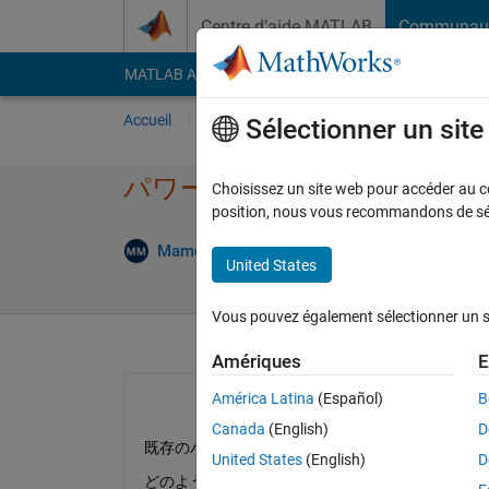
Passer au contenu
Centre d’aide MATLAB
Communau
MATLAB Answers
File Exchange
Cody
AI Cha
Accueil
Poser une question
Répondre
Pa
Sélectionner un sit
パワーポイントへのfigure
Choisissez un site web pour accéder au con
position, nous vous recommandons de séle
Mamoru Mabuchi
22 Avr 2020
3 Réponses
United States
Vous pouvez également sélectionner un sit
Amériques
E
América Latina
(Español)
B
Canada
(English)
D
既存のパワーポイント資料へ、既存のスライドを指定し
United States
(English)
D
どのようにすれば良いですか？