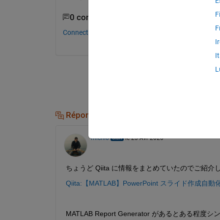
E
F
0 commentaires
F
Connectez-vous pour commenter.
I
I
L
Réponses (3)
michio
le 23 Avr 2020
ちょうど Qiita に情報をまとめていたのでご紹介
Qiita:【MATLAB】PowerPoint スライド作成自動
MATLAB Report Generator があるとある