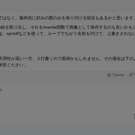
ではなく、最終的に好みの図のみを張り付ける状況もあるかと思います
ureの絵を取り出し、それをimwrite関数で画像として保存するのも良いかも
sprintfなどを使って、ループでちがう名前を付けて、上書きされな
えて汎用性が高い一方、２行書くので面倒かもしれません。その場合は下の
参照ください。
Theme
l