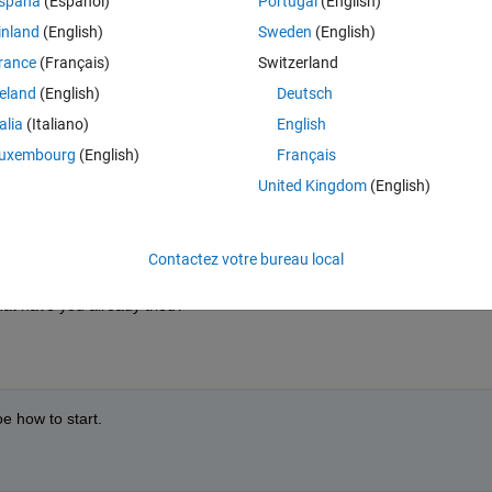
spaña
(Español)
Portugal
(English)
e scheme and compare with true value of the derivative by plotting error f
inland
(English)
Sweden
(English)
rance
(Français)
Switzerland
reland
(English)
Deutsch
talia
(Italiano)
English
uxembourg
(English)
Français
United Kingdom
(English)
Contactez votre bureau local
at have you already tried?
oe how to start.