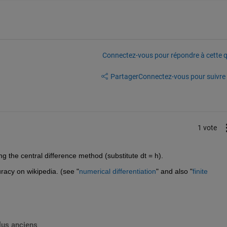
Connectez-vous pour répondre à cette q
Partager
Connectez-vous pour suivre l
1 vote
 the central difference method (substitute dt = h).
racy on wikipedia. (see "
numerical differentiation
" and also "
finite 
lus anciens