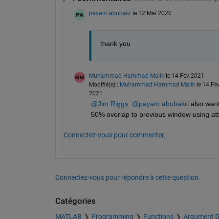
payam abubakr
le 12 Mai 2020
thank you
Muhammad Hammad Malik
le 14 Fév 2021
Modifié(e) :
Muhammad Hammad Malik
le 14 Fé
2021
@Jim Riggs
@payam abubakr
i also wan
50% overlap to previous window using at
Connectez-vous pour commenter.
Connectez-vous pour répondre à cette question.
Catégories
MATLAB
Programming
Functions
Argument De