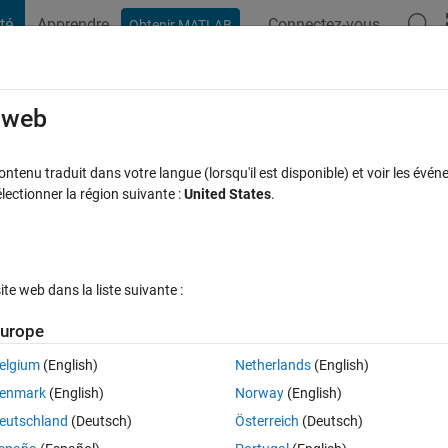
té
Apprendre
Connectez-vous
Obtenir MATLAB
t Playground
Discussions
Compétitions
Blogs
Publication
rcourir
FAQ MATLAB
Plus
e web
 difference
tenu traduit dans votre langue (lorsqu'il est disponible) et voir les événe
ctionner la région suivante :
United States
.
ise à jour 14 Fév 2021
20 Vues (30 jours)
e web dans la liste suivante :
Afficher commentaires plus
urope
elgium
(English)
Netherlands
(English)
0 votes
enmark
(English)
Norway
(English)
eutschland
(Deutsch)
Österreich
(Deutsch)
 
x 
= 2 using central difference scheme where is 
x 
is in radians. Use 