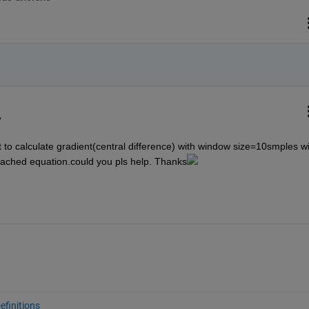
v
t to calculate gradient(central difference) with window size=10smples wi
tached equation.could you pls help. Thanks
finitions