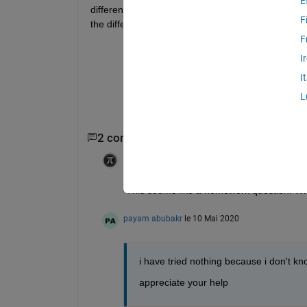
E
different values of step size h in central differenc
F
the different 
h
. f(
x
) means function of 
x
. 
F
I
I
L
2 commentaires
Ameer Hamza
le 10 Mai 2020
This seems like a homework question. Wh
payam abubakr
le 10 Mai 2020
i have tried nothing because i don't kn
appreciate your help