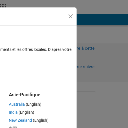
Plus
Connectez-vous pour répondre à cette
ments et les offres locales. D’après votre
question.
Partager
Connectez-vous pour suivre
l’activité
 anciens
Asie-Pacifique
Question posée :
Australia
(English)
payam abubakr
India
(English)
le 10 Mai 2020
New Zealand
(English)
Modifié(e) :