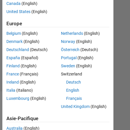
Canada
(English)
Mai
United States
(English)
2020
1
Europe
Réponse
Belgium
(English)
Netherlands
(English)
Mise
Denmark
(English)
Norway
(English)
à
Deutschland
(Deutsch)
Österreich
(Deutsch)
jour
24
España
(Español)
Portugal
(English)
Mai
Finland
(English)
Sweden
(English)
2020
France
(Français)
Switzerland
5 Vues
Ireland
(English)
Deutsch
(30 jours)
Italia
(Italiano)
English
Luxembourg
(English)
Français
United Kingdom
(English)
Asie-Pacifique
Australia
(English)