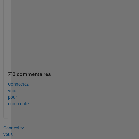
o 
v
a
l
u
e
.
0 commentaires
Connectez-
vous
pour
commenter.
Connectez-
vous