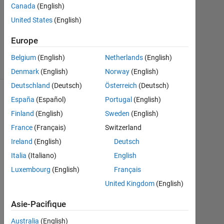
Canada
(English)
Juin
United States
(English)
2020
0
Europe
Réponses
2 Vues
Belgium
(English)
Netherlands
(English)
(30 jours)
Denmark
(English)
Norway
(English)
Deutschland
(Deutsch)
Österreich
(Deutsch)
España
(Español)
Portugal
(English)
Finland
(English)
Sweden
(English)
France
(Français)
Switzerland
Ireland
(English)
Deutsch
Italia
(Italiano)
English
Luxembourg
(English)
Français
I
United Kingdom
(English)
s 
t
Asie-Pacifique
h
Australia
(English)