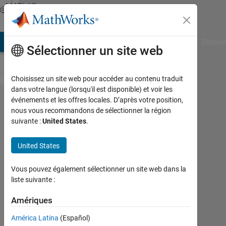
Passer au contenu
MATLAB
Answers
AB Answers
File Exchange
Cody
AI Chat Playground
Discuss
Sélectionner un site web
Choisissez un site web pour accéder au contenu traduit
dans votre langue (lorsqu'il est disponible) et voir les
obtaining
événements et les offres locales. D’après votre position,
nous vous recommandons de sélectionner la région
the shifts
suivante :
United States
.
inside
the
United States
sptarn
Vous pouvez également sélectionner un site web dans la
code
liste suivante :
Amériques
Haya
M
América Latina
(Español)
10