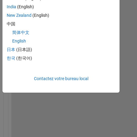
e
r
India
(English)
e 
New Zealand
(English)
a
中国
n
y 
简体中文
w
English
a
日本
(日本語)
y 
t
한국
(한국어)
o 
k
n
Contactez votre bureau local
o
w 
a 
v
a
l
u
e 
u