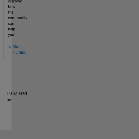
discover
how
the
community
can
help
you!
Start
Hunting!
Translated
by