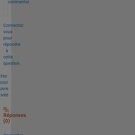
commenter.
Connectez-
vous
pour
répondre
à
cette
question.
tez-
pour
uivre
tivité
Réponses
(0)