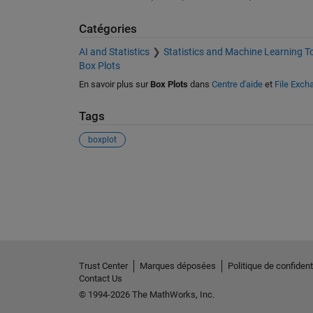
Catégories
AI and Statistics
Statistics and Machine Learning T
Box Plots
En savoir plus sur
Box Plots
dans
Centre d'aide
et
File Exch
Tags
boxplot
Voir également
Trust Center
Marques déposées
Politique de confidenti
Contact Us
© 1994-2026 The MathWorks, Inc.