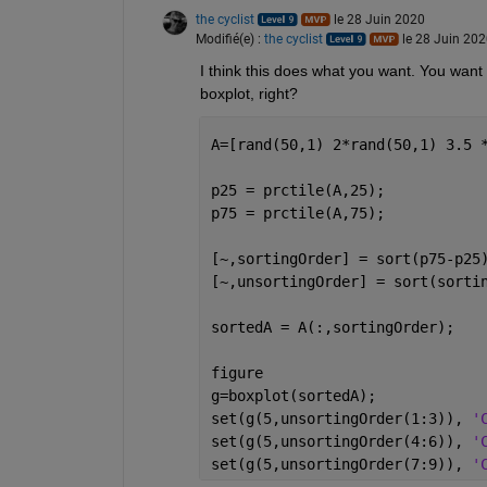
the cyclist
le 28 Juin 2020
Modifié(e) :
the cyclist
le 28 Juin 202
I think this does what you want. You want t
boxplot, right?
A=[rand(50,1) 2*rand(50,1) 3.5 
p25 = prctile(A,25);
p75 = prctile(A,75);
[~,sortingOrder] = sort(p75-p25
[~,unsortingOrder] = sort(sorti
sortedA = A(:,sortingOrder);
figure
g=boxplot(sortedA);
set(g(5,unsortingOrder(1:3)), 
'
set(g(5,unsortingOrder(4:6)), 
'
set(g(5,unsortingOrder(7:9)), 
'