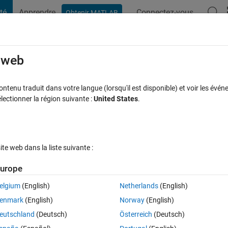
té
Apprendre
Connectez-vous
Obtenir MATLAB
t Playground
Discussions
Compétitions
Blogs
Publication
rcourir
FAQ MATLAB
Plus
e web
 percentiles
tenu traduit dans votre langue (lorsqu'il est disponible) et voir les événe
ctionner la région suivante :
United States
.
Réponse acceptée
Mise à jour 28 Juin 2020
nse
19 Vues (30 j
e web dans la liste suivante :
Afficher commentaires plus
urope
elgium
(English)
Netherlands
(English)
0 votes
enmark
(English)
Norway
(English)
eutschland
(Deutsch)
Österreich
(Deutsch)