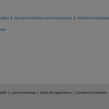
oolbox
Descriptive Statistics and Visualization
Statistical Visualizat
ange
alité
Lutte anti-piratage
Statut des applications
Conditions d՚utilisation