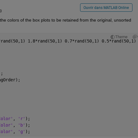
Ouvrir dans MATLAB Online
0
he colors of the box plots to be retained from the original, unsorted 
Theme
*rand(50,1) 1.8*rand(50,1) 0.7*rand(50,1) 0.5*rand(50,1)
);
ngOrder);
Color'
, 
'r'
);
Color'
, 
'b'
);
Color'
, 
'g'
);