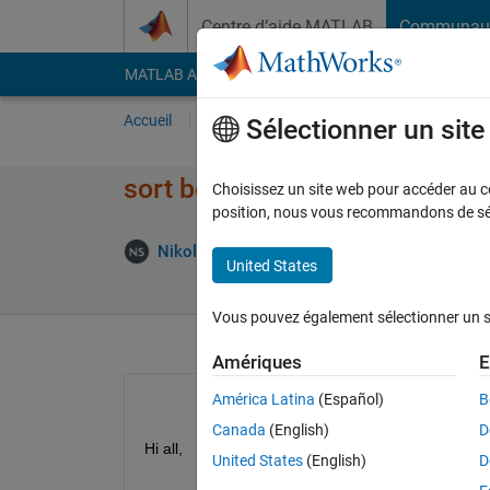
Passer au contenu
Centre d’aide MATLAB
Communau
MATLAB Answers
File Exchange
Cody
AI Cha
Accueil
Poser une question
Répondre
Pa
Sélectionner un sit
sort boxplot based on 25-75th
Choisissez un site web pour accéder au con
position, nous vous recommandons de séle
Nikolas Spiliopoulos
27 Juin 2020
1 Répo
United States
Vous pouvez également sélectionner un sit
Amériques
E
América Latina
(Español)
B
Canada
(English)
D
Hi all,
United States
(English)
D