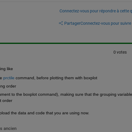
Connectez-vous pour répondre à cette q
Partager
Connectez-vous pour suivre l
0 votes
ing like
e 
prctile
 command, before plotting them with boxplot
ing order
ment to the boxplot command), making sure that the grouping variable
t order
upload the data and code that you are using now.
s ancien