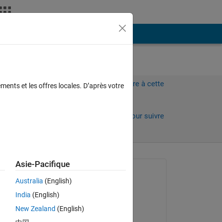
Plus
Connectez-vous pour répondre à cette
ments et les offres locales. D’après votre
question.
ours)
Partager
Connectez-vous pour suivre
l’activité
 anciens
Asie-Pacifique
Question posée :
Australia
(English)
Nikolas Spiliopoulos
India
(English)
le 27 Juin 2020
New Zealand
(English)
Commenté :