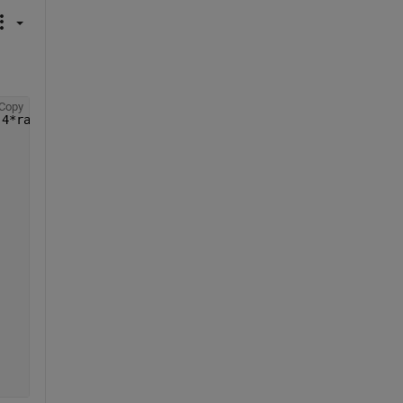
Copy
 4*rand(50,1) 3.1*rand(50,1) 7*rand(50,1)]; 
%Random matr