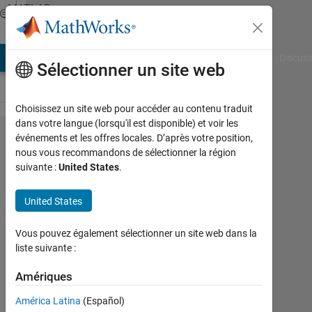
Passer au contenu
MATLAB
Answers
AB Answers
File Exchange
Cody
AI Chat Playground
Discuss
Sélectionner un site web
Choisissez un site web pour accéder au contenu traduit
dans votre langue (lorsqu'il est disponible) et voir les
YOLOv2
événements et les offres locales. D’après votre position,
nous vous recommandons de sélectionner la région
深層学
suivante :
United States
.
習​を使
用した
United States
オブジ
Vous pouvez également sélectionner un site web dans la
ェク​ト
liste suivante :
の検出
Amériques
での質
問
América Latina
(Español)