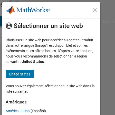
Passer au contenu
MATLAB
Answers
AB Answers
File Exchange
Cody
AI Chat Playground
Discuss
Sélectionner un site web
Choisissez un site web pour accéder au contenu traduit
dans votre langue (lorsqu'il est disponible) et voir les
solve
événements et les offres locales. D’après votre position,
nous vous recommandons de sélectionner la région
function
suivante :
United States
.
give a
wrong
United States
solution
Vous pouvez également sélectionner un site web dans la
liste suivante :
Adriano
Amériques
23
América Latina
(Español)
Juil