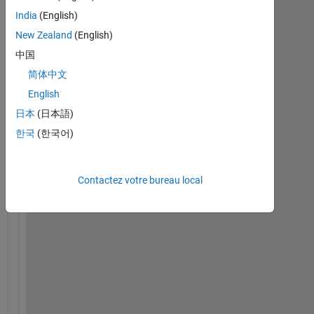
India
(English)
New Zealand
(English)
中国
简体中文
H
i 
English
a
日本
(日本語)
l
한국
(한국어)
l
,
Contactez votre bureau local
I
'
m 
t
r
y
i
n
g 