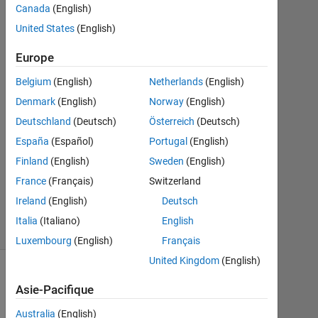
Canada
(English)
2020
2
United States
(English)
Réponses
Europe
Réponse
Belgium
(English)
Netherlands
(English)
acceptée
Denmark
(English)
Norway
(English)
Mise
Deutschland
(Deutsch)
Österreich
(Deutsch)
à
España
(Español)
Portugal
(English)
jour
Finland
(English)
Sweden
(English)
23
France
(Français)
Switzerland
Juil
2020
Ireland
(English)
Deutsch
33 Vues
Italia
(Italiano)
English
(30 jours)
Luxembourg
(English)
Français
United Kingdom
(English)
Asie-Pacifique
Australia
(English)