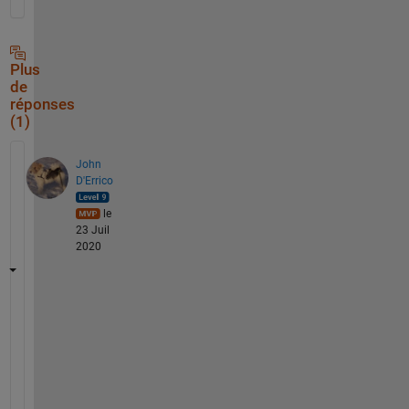
Plus
de
réponses
(1)
John
D'Errico
le
23 Juil
2020
J
u
s
t 