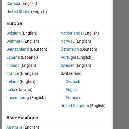
Canada
(English)
Réponse
United States
(English)
acceptée
13 Vues
Europe
(30 jours)
Belgium
(English)
Netherlands
(English)
Denmark
(English)
Norway
(English)
Deutschland
(Deutsch)
Österreich
(Deutsch)
España
(Español)
Portugal
(English)
Finland
(English)
Sweden
(English)
France
(Français)
Switzerland
Ireland
(English)
Deutsch
Italia
(Italiano)
English
I 
Luxembourg
(English)
Français
n
e
United Kingdom
(English)
e
Asie-Pacifique
d 
t
Australia
(English)