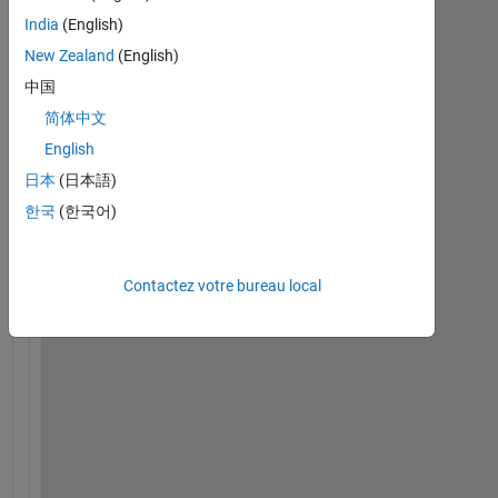
o 
India
(English)
c
r
New Zealand
(English)
e
中国
a
简体中文
t
e 
English
a 
日本
(日本語)
n
한국
(한국어)
e
w 
a
r
Contactez votre bureau local
r
a
y 
f
r
o
m 
a 
5