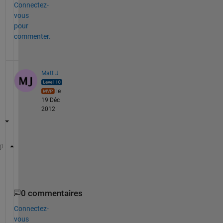
Connectez-
vous
pour
commenter.
Matt J
le
19 Déc
2012
A=permute(n,[1,3,2]);
reshape(A,[],365);
0 commentaires
Connectez-
vous