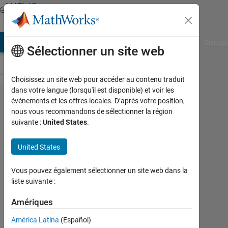
Passer au contenu
MATLAB
Answers
AB Answers
File Exchange
Cody
AI Chat Playground
Discuss
Sélectionner un site web
Choisissez un site web pour accéder au contenu traduit
dans votre langue (lorsqu'il est disponible) et voir les
Using vertcat on
événements et les offres locales. D’après votre position,
nous vous recommandons de sélectionner la région
multidimensional
suivante :
United States
.
array data
United States
Elizabeth
Vous pouvez également sélectionner un site web dans la
19
liste suivante :
Déc
2012
Amériques
3
Réponses
América Latina
(Español)