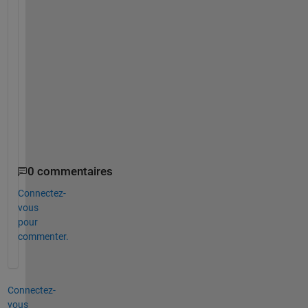
t
h
e 
s
y
n
t
a
x
.
0 commentaires
Connectez-
vous
pour
commenter.
Connectez-
vous