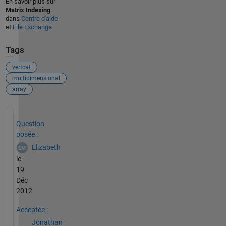
En savoir plus sur
Matrix Indexing
dans
Centre d'aide
et
File Exchange
Tags
vertcat
multidimensional
array
Voir également
Question
posée :
Elizabeth
le
19
Déc
2012
Acceptée :
Jonathan