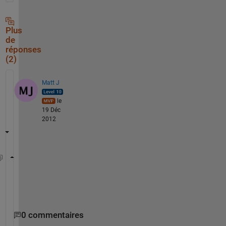
Plus
de
réponses
(2)
Matt J
le
19 Déc
2012
    A=num2cell(n,[1,2]);
    vertcat(A{:});
0 commentaires