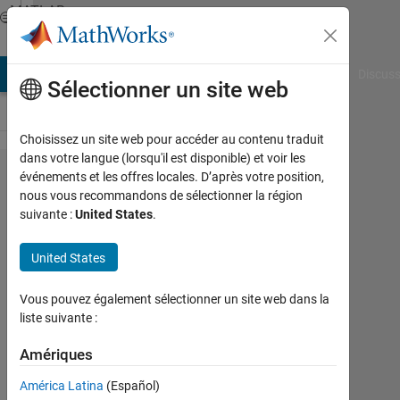
Passer au contenu
MATLAB
Answers
AB Answers
File Exchange
Cody
AI Chat Playground
Discuss
Sélectionner un site web
Choisissez un site web pour accéder au contenu traduit
dans votre langue (lorsqu'il est disponible) et voir les
音
événements et les offres locales. D’après votre position,
nous vous recommandons de sélectionner la région
源
suivante :
United States
.
の
フ
United States
ィ
Vous pouvez également sélectionner un site web dans la
ル
liste suivante :
タ
Amériques
ー
処
América Latina
(Español)