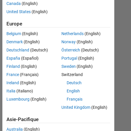
理
Canada
(English)
United States
(English)
Cir
Europe
2t
15
Belgium
(English)
Netherlands
(English)
Août
Denmark
(English)
Norway
(English)
2020
Deutschland
(Deutsch)
Österreich
(Deutsch)
1
España
(Español)
Portugal
(English)
Réponse
Finland
(English)
Sweden
(English)
Réponse
France
(Français)
Switzerland
acceptée
Ireland
(English)
Deutsch
Italia
(Italiano)
English
Mise
à
Luxembourg
(English)
Français
jour
United Kingdom
(English)
20
Août
Asie-Pacifique
2020
Australia
(English)
5 Vues