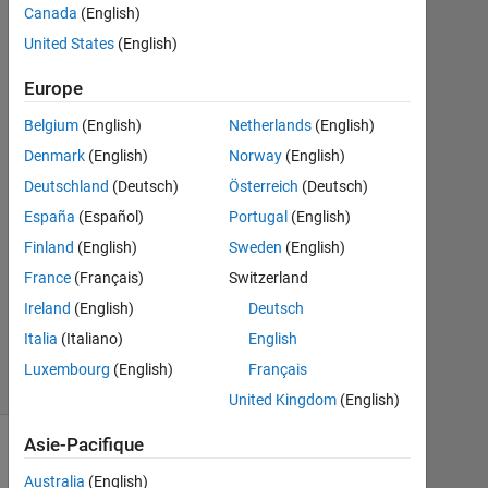
Canada
(English)
Août
United States
(English)
2020
1
Europe
Réponse
Belgium
(English)
Netherlands
(English)
Réponse
Denmark
(English)
Norway
(English)
acceptée
Deutschland
(Deutsch)
Österreich
(Deutsch)
Mise
España
(Español)
Portugal
(English)
à
Finland
(English)
Sweden
(English)
jour
France
(Français)
Switzerland
18
Ireland
(English)
Deutsch
Août
2020
Italia
(Italiano)
English
5 Vues
Luxembourg
(English)
Français
(30 jours)
United Kingdom
(English)
Asie-Pacifique
Australia
(English)