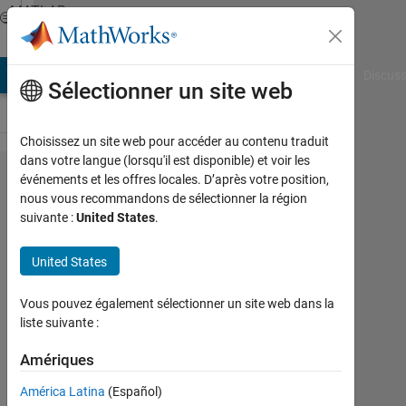
Passer au contenu
MATLAB
Answers
AB Answers
File Exchange
Cody
AI Chat Playground
Discuss
Sélectionner un site web
Choisissez un site web pour accéder au contenu traduit
dans votre langue (lorsqu'il est disponible) et voir les
why elseif
événements et les offres locales. D’après votre position,
nous vous recommandons de sélectionner la région
(i==1) &&
suivante :
United States
.
j==m
condition
United States
went
Vous pouvez également sélectionner un site web dans la
unexecuted?
liste suivante :
Amériques
ravi
shukla
América Latina
(Español)
17