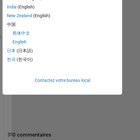
India
(English)
New Zealand
(English)
中国
简体中文
A=zeros(12,1);
English
n=3;
日本
(日本語)
m=4;
한국
(한국어)
for 
i=1:n
for 
j=1:m
if 
i==1 && j==m
Contactez votre bureau local
            A(1,1)=1;
elseif 
(i==1) && (j>1 || j<m)
            A(2,1)=2;
elseif 
(i==1) && (j==m) 
            A(3,1)=3;
end
A
0 commentaires