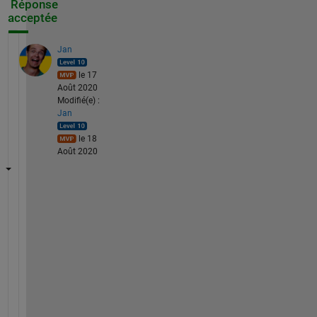
Réponse
acceptée
Jan
le 17
Août 2020
Modifié(e) :
Jan
le 18
Août 2020
T
h
e 
c
o
n
d