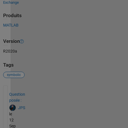
Exchange
Produits
MATLAB
Version
R2020a
Tags
symbolic
Voir également
Question
posée :
JPS
le
12
Sep