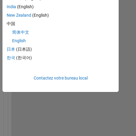
India
(English)
New Zealand
(English)
中国
H
简体中文
e
l
English
l
日本
(日本語)
o
한국
(한국어)
,
I 
Contactez votre bureau local
h
a
v
e 
b
e
e
n 
l