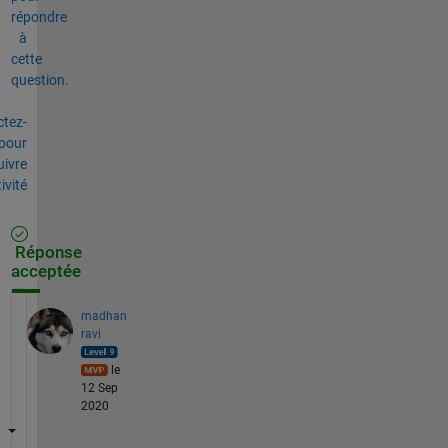
répondre
à
cette
question.
tez-
pour
uivre
tivité
Réponse
acceptée
madhan
ravi
le
12 Sep
2020