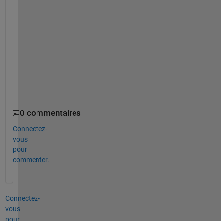
n
t 
i
t 
t
o 
b
e
?
0 commentaires
Connectez-
vous
pour
commenter.
Connectez-
vous
pour