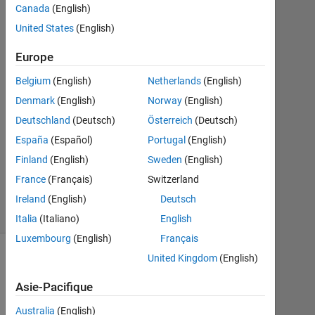
Canada
(English)
1
Réponse
United States
(English)
Europe
Réponse
acceptée
Belgium
(English)
Netherlands
(English)
Denmark
(English)
Norway
(English)
Mise
à
Deutschland
(Deutsch)
Österreich
(Deutsch)
jour
España
(Español)
Portugal
(English)
12
Finland
(English)
Sweden
(English)
Sep
France
(Français)
Switzerland
2020
8 Vues
Ireland
(English)
Deutsch
(30 jours)
Italia
(Italiano)
English
Luxembourg
(English)
Français
United Kingdom
(English)
Asie-Pacifique
Australia
(English)