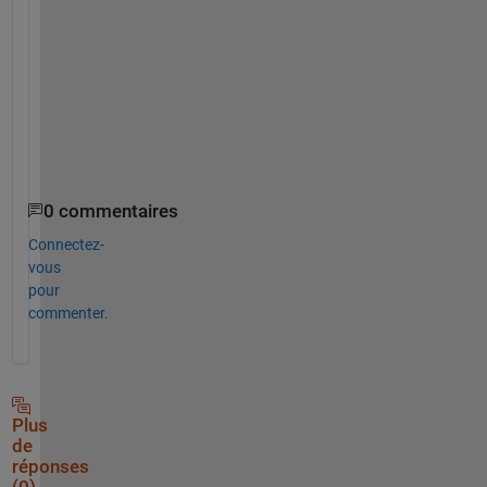
l
r
e
a
d
y
.
0 commentaires
Connectez-
vous
pour
commenter.
Plus
de
réponses