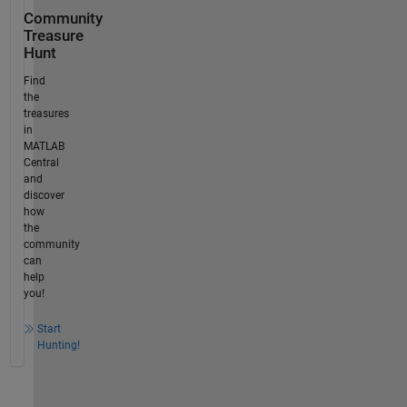
Community
Treasure
Hunt
Find
the
treasures
in
MATLAB
Central
and
discover
how
the
community
can
help
you!
Start
Hunting!