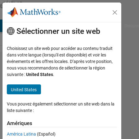
Passer au contenu
MATLAB
Answers
AB Answers
File Exchange
Cody
AI Chat Playground
Discuss
Sélectionner un site web
Choisissez un site web pour accéder au contenu traduit
dans votre langue (lorsqu'il est disponible) et voir les
E =
événements et les offres locales. D’après votre position,
nous vous recommandons de sélectionner la région
m*c^2
suivante :
United States
.
as
Symbolic
United States
Equation
Vous pouvez également sélectionner un site web dans la
liste suivante :
JPS
Amériques
12
Sep
América Latina
(Español)
2020