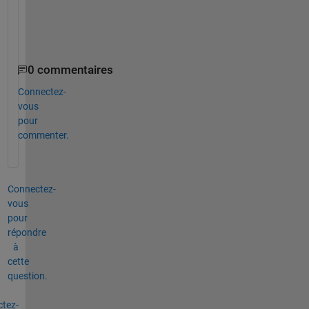
e
l
p
0 commentaires
Connectez-
vous
pour
commenter.
Connectez-
vous
pour
répondre
à
cette
question.
tez-