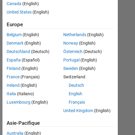
Canada
(English)
United States
(English)
Réponse
acceptée
Europe
Mise
Belgium
(English)
Netherlands
(English)
à
Denmark
(English)
Norway
(English)
jour
Deutschland
(Deutsch)
Österreich
(Deutsch)
24
Sep
España
(Español)
Portugal
(English)
2020
Finland
(English)
Sweden
(English)
7 Vues
France
(Français)
Switzerland
(30 jours)
Ireland
(English)
Deutsch
Italia
(Italiano)
English
Afficher
Luxembourg
(English)
Français
commentaires
United Kingdom
(English)
plus
anciens
Asie-Pacifique
Australia
(English)