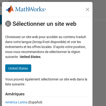
Passer au contenu
MATLAB
Answers
AB Answers
File Exchange
Cody
AI Chat Playground
Discuss
Sélectionner un site web
Choisissez un site web pour accéder au contenu traduit
dans votre langue (lorsqu'il est disponible) et voir les
ode solver
événements et les offres locales. D’après votre position,
nous vous recommandons de sélectionner la région
with
suivante :
United States
.
unknows
coefficients
United States
Vous pouvez également sélectionner un site web dans la
Serhat
liste suivante :
Unal
25
Amériques
Sep
2020
América Latina
(Español)