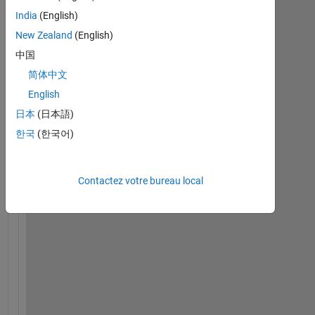
India
(English)
New Zealand
(English)
中国
简体中文
I 
English
h
日本
(日本語)
a
v
한국
(한국어)
e 
t
r
Contactez votre bureau local
i
e
d 
t
o 
u
s
e 
f