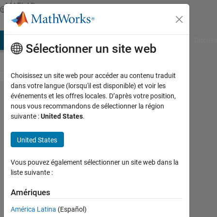
Passer au contenu
MATLAB
Answers
AB Answers
File Exchange
Cody
AI Chat Playground
Discuss
Sélectionner un site web
Choisissez un site web pour accéder au contenu traduit
dans votre langue (lorsqu'il est disponible) et voir les
Best
événements et les offres locales. D’après votre position,
nous vous recommandons de sélectionner la région
practices
suivante :
United States
.
for
converting
United States
MATLAB
Vous pouvez également sélectionner un site web dans la
code to
liste suivante :
fixed point
Amériques
MathWorks
América Latina
(Español)