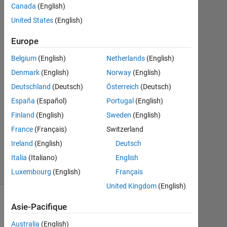
Fixed Point
Canada
(English)
Team
United States
(English)
22
Oct
Europe
2020
1
Belgium
(English)
Netherlands
(English)
Réponse
Denmark
(English)
Norway
(English)
Deutschland
(Deutsch)
Österreich
(Deutsch)
Mise
España
(Español)
Portugal
(English)
à
jour
Finland
(English)
Sweden
(English)
19
France
(Français)
Switzerland
Juin
Ireland
(English)
Deutsch
2022
Italia
(Italiano)
English
15 Vues
(30 jours)
Luxembourg
(English)
Français
United Kingdom
(English)
Asie-Pacifique
Australia
(English)