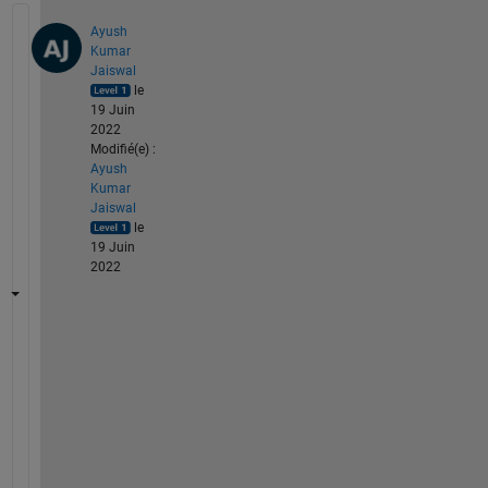
Ayush
Kumar
Jaiswal
le
19 Juin
2022
Modifié(e) :
Ayush
Kumar
Jaiswal
le
19 Juin
2022
H
e
r
e 
a
r