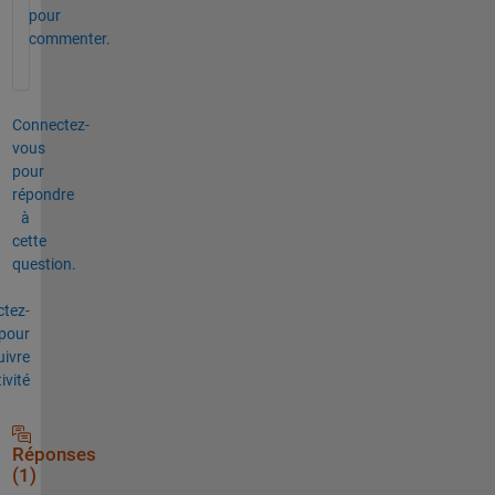
pour
commenter.
Connectez-
vous
pour
répondre
à
cette
question.
tez-
pour
uivre
tivité
Réponses
(1)